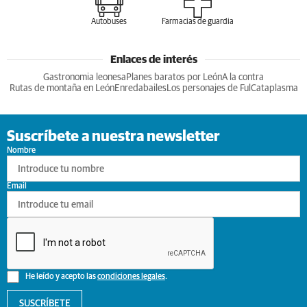
Autobuses
Farmacias de guardia
Enlaces de interés
Gastronomia leonesa
Planes baratos por León
A la contra
Rutas de montaña en León
Enredabailes
Los personajes de Ful
Cataplasma
Suscríbete a nuestra newsletter
Nombre
Email
He leído y acepto las
condiciones legales
.
SUSCRÍBETE