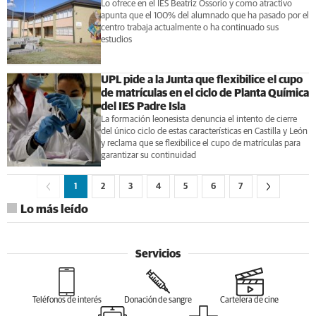
Lo ofrece en el IES Beatriz Ossorio y como atractivo
apunta que el 100% del alumnado que ha pasado por el
centro trabaja actualmente o ha continuado sus
estudios
UPL pide a la Junta que flexibilice el cupo
de matrículas en el ciclo de Planta Química
del IES Padre Isla
La formación leonesista denuncia el intento de cierre
del único ciclo de estas características en Castilla y León
y reclama que se flexibilice el cupo de matrículas para
garantizar su continuidad
1
2
3
4
5
6
7
Lo más leído
Servicios
Teléfonos de interés
Donación de sangre
Cartelera de cine