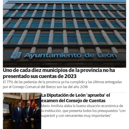
Uno de cada diez municipios de la provincia no ha
presentado sus cuentas de 2023
El 77% de las pedanías de la provincia ya ha cumplido y las últimas entregadas
por el Consejo Comarcal del Bierzo son las del año 2018
La Diputación de León 'aprueba' el
examen del Consejo de Cuentas
Mario Amilivia alaba la buena situación económica de
la institución, que presenta todos los presupuestos "con
superávit y con remanentes muy importantes”