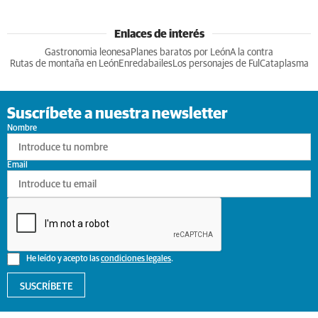
Enlaces de interés
Gastronomia leonesa
Planes baratos por León
A la contra
Rutas de montaña en León
Enredabailes
Los personajes de Ful
Cataplasma
Suscríbete a nuestra newsletter
Nombre
Email
He leído y acepto las
condiciones legales
.
SUSCRÍBETE