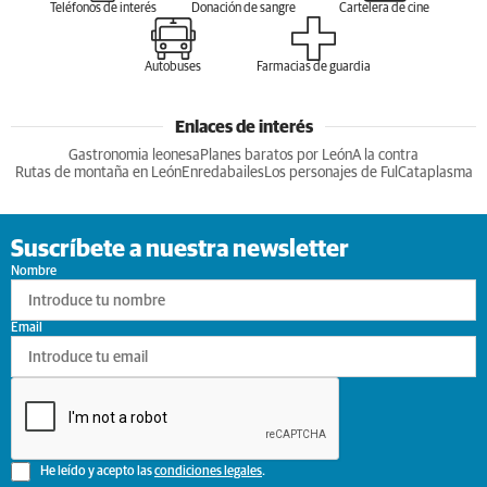
Teléfonos de interés
Donación de sangre
Cartelera de cine
Autobuses
Farmacias de guardia
Enlaces de interés
Gastronomia leonesa
Planes baratos por León
A la contra
Rutas de montaña en León
Enredabailes
Los personajes de Ful
Cataplasma
Suscríbete a nuestra newsletter
Nombre
Email
He leído y acepto las
condiciones legales
.