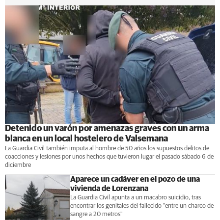
Detenido un varón por amenazas graves con un arma
blanca en un local hostelero de Valsemana
La Guardia Civil también imputa al hombre de 50 años los supuestos delitos de
coacciones y lesiones por unos hechos que tuvieron lugar el pasado sábado 6 de
diciembre
Aparece un cadáver en el pozo de una
vivienda de Lorenzana
La Guardia Civil apunta a un macabro suicidio, tras
encontrar los genitales del fallecido "entre un charco de
sangre a 20 metros"