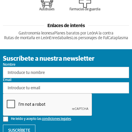
Autobuses
Farmacias de guardia
Enlaces de interés
Gastronomia leonesa
Planes baratos por León
A la contra
Rutas de montaña en León
Enredabailes
Los personajes de Ful
Cataplasma
Suscríbete a nuestra newsletter
Nombre
Email
He leído y acepto las
condiciones legales
.
SUSCRÍBETE