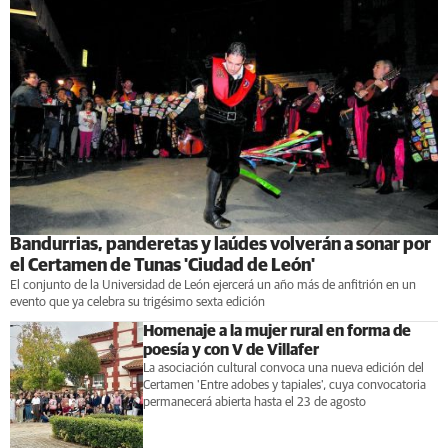
Bandurrias, panderetas y laúdes volverán a sonar por
el Certamen de Tunas 'Ciudad de León'
El conjunto de la Universidad de León ejercerá un año más de anfitrión en un
evento que ya celebra su trigésimo sexta edición
Homenaje a la mujer rural en forma de
poesía y con V de Villafer
La asociación cultural convoca una nueva edición del
Certamen 'Entre adobes y tapiales', cuya convocatoria
permanecerá abierta hasta el 23 de agosto