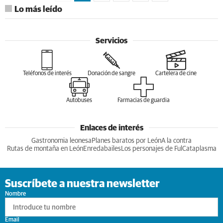
Lo más leído
Servicios
Teléfonos de interés
Donación de sangre
Cartelera de cine
Autobuses
Farmacias de guardia
Enlaces de interés
Gastronomia leonesa
Planes baratos por León
A la contra
Rutas de montaña en León
Enredabailes
Los personajes de Ful
Cataplasma
Suscríbete a nuestra newsletter
Nombre
Email