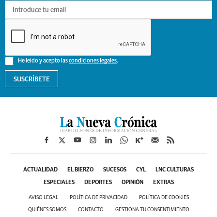
He leído y acepto las
condiciones legales
.
SUSCRÍBETE
ACTUALIDAD
EL BIERZO
SUCESOS
CYL
LNC CULTURAS
ESPECIALES
DEPORTES
OPINIÓN
EXTRAS
AVISO LEGAL
POLÍTICA DE PRIVACIDAD
POLÍTICA DE COOKIES
QUIÉNES SOMOS
CONTACTO
GESTIONA TU CONSENTIMIENTO