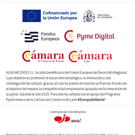
ALNUAR 2000 S.L. ha sido beneficiaria del Fondo Europeo de Desarrollo Regional,
cuyo objetivo es promover el desarrollo tecnológico, la innovación y una
investigación de calidad, gracias al cual ha puesto en marcha un Plan de Acción con
el objetivo de mejorar la competitividad empresarial apoyada en la innovación de
la pyme, durante el año 2025. Para ello ha contado con el apoyo del Programa
Pyme Innova de la Cámara de Comercio de León
#EuropaSeSiente”
Controlado por OJDinteractiva