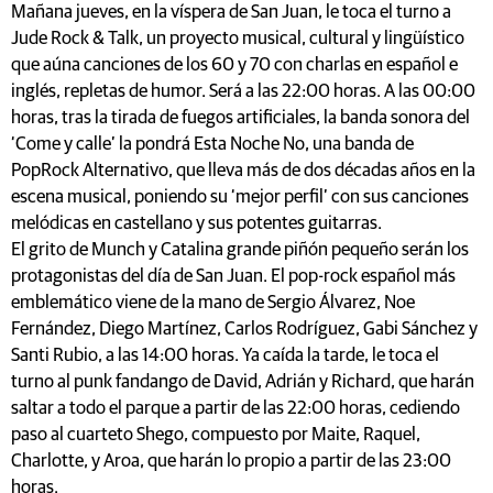
Mañana jueves, en la víspera de San Juan, le toca el turno a
Jude Rock & Talk, un proyecto musical, cultural y lingüístico
que aúna canciones de los 60 y 70 con charlas en español e
inglés, repletas de humor. Será a las 22:00 horas. A las 00:00
horas, tras la tirada de fuegos artificiales, la banda sonora del
‘Come y calle’ la pondrá Esta Noche No, una banda de
PopRock Alternativo, que lleva más de dos décadas años en la
escena musical, poniendo su ‘mejor perfil’ con sus canciones
melódicas en castellano y sus potentes guitarras.
El grito de Munch y Catalina grande piñón pequeño serán los
protagonistas del día de San Juan. El pop-rock español más
emblemático viene de la mano de Sergio Álvarez, Noe
Fernández, Diego Martínez, Carlos Rodríguez, Gabi Sánchez y
Santi Rubio, a las 14:00 horas. Ya caída la tarde, le toca el
turno al punk fandango de David, Adrián y Richard, que harán
saltar a todo el parque a partir de las 22:00 horas, cediendo
paso al cuarteto Shego, compuesto por Maite, Raquel,
Charlotte, y Aroa, que harán lo propio a partir de las 23:00
horas.