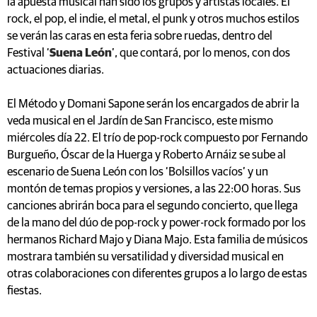
la apuesta musical han sido los grupos y artistas locales. El
rock, el pop, el indie, el metal, el punk y otros muchos estilos
se verán las caras en esta feria sobre ruedas, dentro del
Festival ‘
Suena León
’, que contará, por lo menos, con dos
actuaciones diarias.
El Método y Domani Sapone serán los encargados de abrir la
veda musical en el Jardín de San Francisco, este mismo
miércoles día 22. El trío de pop-rock compuesto por Fernando
Burgueño, Óscar de la Huerga y Roberto Arnáiz se sube al
escenario de Suena León con los ‘Bolsillos vacíos’ y un
montón de temas propios y versiones, a las 22:00 horas. Sus
canciones abrirán boca para el segundo concierto, que llega
de la mano del dúo de pop-rock y power-rock formado por los
hermanos Richard Majo y Diana Majo. Esta familia de músicos
mostrara también su versatilidad y diversidad musical en
otras colaboraciones con diferentes grupos a lo largo de estas
fiestas.