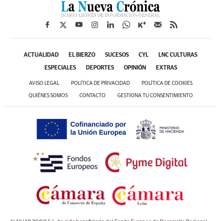
ACTUALIDAD
EL BIERZO
SUCESOS
CYL
LNC CULTURAS
ESPECIALES
DEPORTES
OPINIÓN
EXTRAS
AVISO LEGAL
POLÍTICA DE PRIVACIDAD
POLÍTICA DE COOKIES
QUIÉNES SOMOS
CONTACTO
GESTIONA TU CONSENTIMIENTO