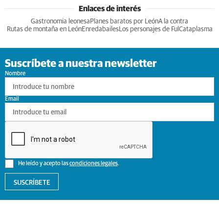
Enlaces de interés
Gastronomia leonesa
Planes baratos por León
A la contra
Rutas de montaña en León
Enredabailes
Los personajes de Ful
Cataplasma
Suscríbete a nuestra newsletter
Nombre
Email
He leído y acepto las
condiciones legales
.
SUSCRÍBETE