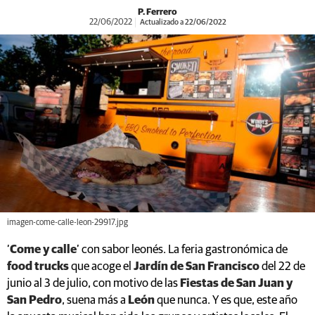
P. Ferrero
22/06/2022
Actualizado a 22/06/2022
imagen-come-calle-leon-29917.jpg
‘
Come y calle
’ con sabor leonés. La feria gastronómica de
food trucks
que acoge el
Jardín de San Francisco
del 22 de
junio al 3 de julio, con motivo de las
Fiestas de San Juan y
San Pedro
, suena más a
León
que nunca. Y es que, este año