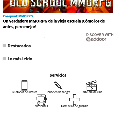
Corepunk MMORPG
Un verdadero MMORPG de la vieja escuela ¡Cómo los de
antes, pero mejor!
DISCOVER WITH
Destacados
Lo más leído
Servicios
Teléfonos de interés
Donación de sangre
Cartelera de cine
Autobuses
Farmacias de guardia