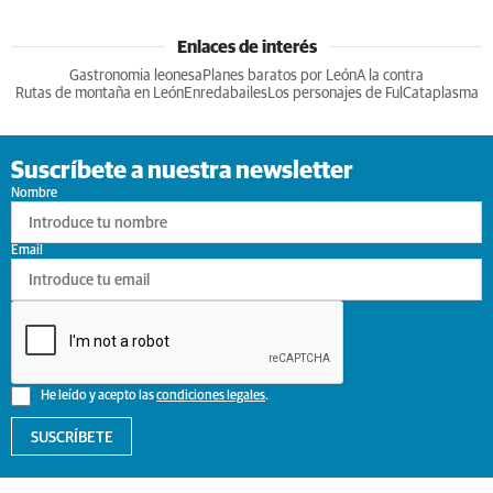
Enlaces de interés
Gastronomia leonesa
Planes baratos por León
A la contra
Rutas de montaña en León
Enredabailes
Los personajes de Ful
Cataplasma
Suscríbete a nuestra newsletter
Nombre
Email
He leído y acepto las
condiciones legales
.
SUSCRÍBETE