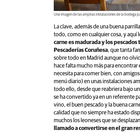
Una imagen de las amplias instalaciones de la bodega par
La clave, además de una buena parrilla
todo, como en cualquier cosa, y aquí l
carne es madurada y los pescados ti
Pescaderías Coruñesa
, que tanta fa
sobre todo en Madrid aunque no olvi
hace falta mucho más para encontrar e
necesita para comer bien, con amigos 
menú diario) en unas instalaciones ampl
todo ello, desde que reabriera bajo 
se ha convertido ya en un referente pa
vino, el buen pescado y la buena carn
calidad que no siempre ha estado disp
muchos los leoneses que se desplazan 
llamado a convertirse en el gran re