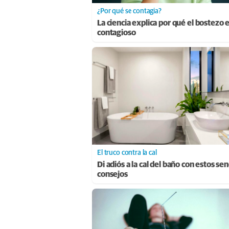
¿Por qué se contagia?
La ciencia explica por qué el bostezo 
contagioso
El truco contra la cal
Di adiós a la cal del baño con estos sen
consejos