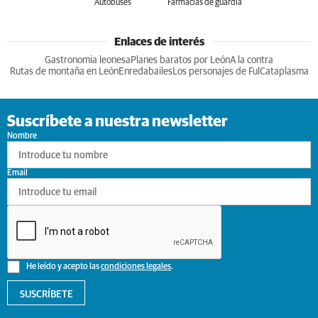
Autobuses
Farmacias de guardia
Enlaces de interés
Gastronomia leonesa
Planes baratos por León
A la contra
Rutas de montaña en León
Enredabailes
Los personajes de Ful
Cataplasma
Suscríbete a nuestra newsletter
Nombre
Email
He leído y acepto las
condiciones legales
.
SUSCRÍBETE