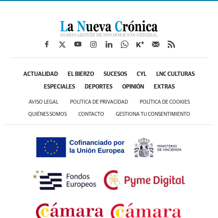
ACTUALIDAD
EL BIERZO
SUCESOS
CYL
LNC CULTURAS
ESPECIALES
DEPORTES
OPINIÓN
EXTRAS
AVISO LEGAL
POLÍTICA DE PRIVACIDAD
POLÍTICA DE COOKIES
QUIÉNES SOMOS
CONTACTO
GESTIONA TU CONSENTIMIENTO