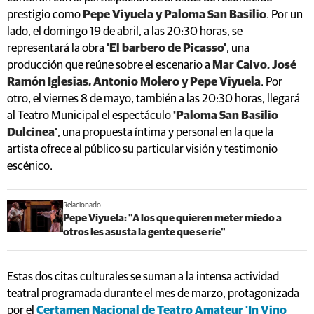
prestigio como
Pepe Viyuela y Paloma San Basilio
. Por un
lado, el domingo 19 de abril, a las 20:30 horas, se
representará la obra
'El barbero de Picasso'
, una
producción que reúne sobre el escenario a
Mar Calvo, José
Ramón Iglesias, Antonio Molero y Pepe Viyuela
. Por
otro, el viernes 8 de mayo, también a las 20:30 horas, llegará
al Teatro Municipal el espectáculo
'Paloma San Basilio
Dulcinea'
, una propuesta íntima y personal en la que la
artista ofrece al público su particular visión y testimonio
escénico.
Relacionado
Pepe Viyuela: "A los que quieren meter miedo a
otros les asusta la gente que se ríe"
Estas dos citas culturales se suman a la intensa actividad
teatral programada durante el mes de marzo, protagonizada
por el
Certamen Nacional de Teatro Amateur 'In Vino