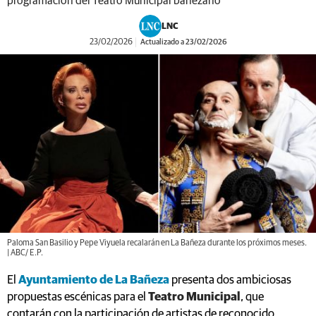
programación del Teatro Municipal bañezano
LNC
23/02/2026
Actualizado a 23/02/2026
Paloma San Basilio y Pepe Viyuela recalarán en La Bañeza durante los próximos meses.
| ABC/ E.P.
El
Ayuntamiento de La Bañeza
presenta dos ambiciosas
propuestas escénicas para el
Teatro Municipal
, que
contarán con la participación de artistas de reconocido