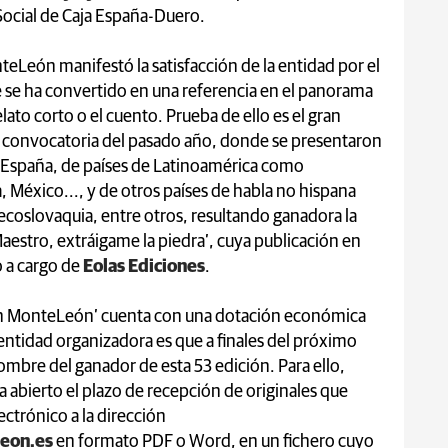
ocial de Caja España-Duero.
eLeón manifestó la satisfacción de la entidad por el
ue se ha convertido en una referencia en el panorama
lato corto o el cuento. Prueba de ello es el gran
 convocatoria del pasado año, donde se presentaron
a España, de países de Latinoamérica como
 México..., y de otros países de habla no hispana
oslovaquia, entre otros, resultando ganadora la
aestro, extráigame la piedra’, cuya publicación en
o a cargo de
Eolas Ediciones
.
ón MonteLeón’ cuenta con una dotación económica
 entidad organizadora es que a finales del próximo
mbre del ganador de esta 53 edición. Para ello,
ha abierto el plazo de recepción de originales que
ectrónico a la dirección
eon.es
en formato PDF o Word, en un fichero cuyo