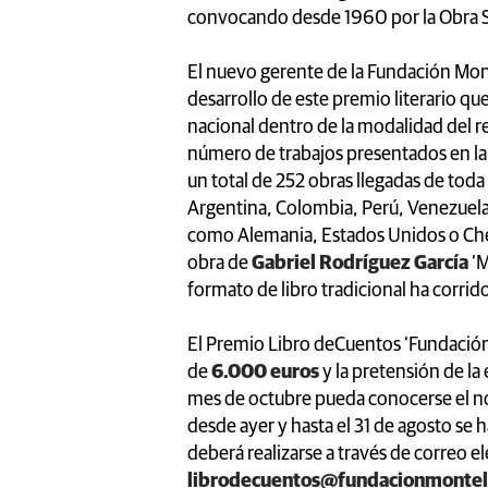
convocando desde 1960 por la Obra S
El nuevo gerente de la Fundación Mont
desarrollo de este premio literario q
nacional dentro de la modalidad del re
número de trabajos presentados en la
un total de 252 obras llegadas de tod
Argentina, Colombia, Perú, Venezuela,
como Alemania, Estados Unidos o Chec
obra de
Gabriel Rodríguez García
‘M
formato de libro tradicional ha corrid
El Premio Libro deCuentos ‘Fundaci
de
6.000 euros
y la pretensión de la
mes de octubre pueda conocerse el no
desde ayer y hasta el 31 de agosto se 
deberá realizarse a través de correo el
librodecuentos@fundacionmontel