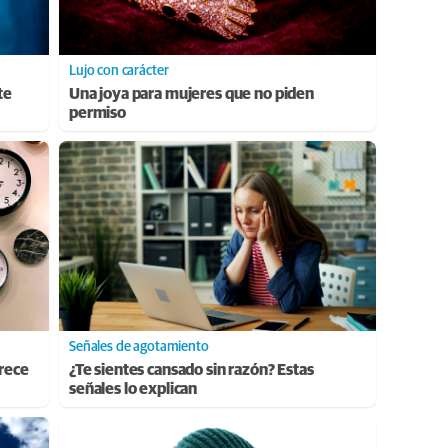
Lujo con carácter
te
Una joya para mujeres que no piden
permiso
Señales de agotamiento
arece
¿Te sientes cansado sin razón? Estas
señales lo explican