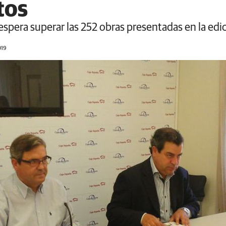
tos
 espera superar las 252 obras presentadas en la ed
019