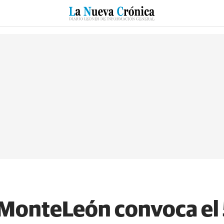
RZO
SUCESOS
CULTURAS
ESPECIALES
DEPORTES
 MonteLeón convoca el