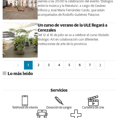
viernes a las 20:00 la celebración del evento ‘Diálogos
entre la música y la literatura', a cargo de Cesáreo
Villoria y José María Fernández Cardo, que están
acompañados de Rodolfo Gutiérrez Palacios
Un curso de verano de la ULE llegará a
Cerezales
Del 12 al 16 de julio se va a celebrar el curso titulado
Biologic-Art en colaboración con diferentes
instituciones de arte de la provincia
1
2
3
4
5
6
7
Lo más leído
Servicios
Teléfonos de interés
Donación de sangre
Cartelera de cine