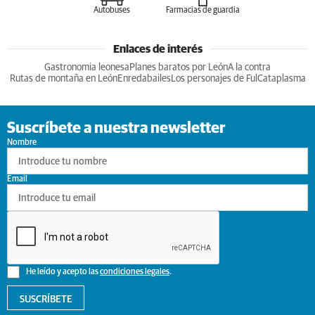
Autobuses
Farmacias de guardia
Enlaces de interés
Gastronomia leonesa
Planes baratos por León
A la contra
Rutas de montaña en León
Enredabailes
Los personajes de Ful
Cataplasma
Suscríbete a nuestra newsletter
Nombre
Email
He leído y acepto las
condiciones legales
.
SUSCRÍBETE