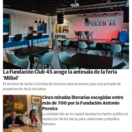
La Fundación Club 45 acoge la antesala de la feria
'Miliel'
El enclave de Santa Colomba de Somoza será escenario para una jornada de
presentación de la iniciativa
Cinco miradas literarias escogidas entre
más de 700 por la Fundación Antonio
Pereira
La entidad sita en la capital leonesa ha hecho pública la
resolución de las becas para creaciones y estudios
literarios