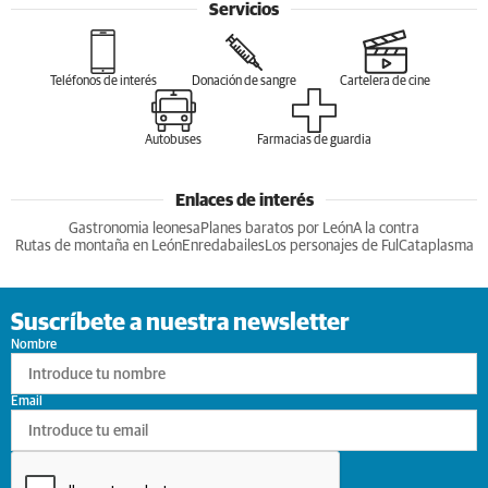
Servicios
Teléfonos de interés
Donación de sangre
Cartelera de cine
Autobuses
Farmacias de guardia
Enlaces de interés
Gastronomia leonesa
Planes baratos por León
A la contra
Rutas de montaña en León
Enredabailes
Los personajes de Ful
Cataplasma
Suscríbete a nuestra newsletter
Nombre
Email