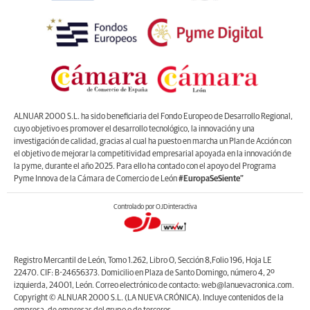
ALNUAR 2000 S.L. ha sido beneficiaria del Fondo Europeo de Desarrollo Regional,
cuyo objetivo es promover el desarrollo tecnológico, la innovación y una
investigación de calidad, gracias al cual ha puesto en marcha un Plan de Acción con
el objetivo de mejorar la competitividad empresarial apoyada en la innovación de
la pyme, durante el año 2025. Para ello ha contado con el apoyo del Programa
Pyme Innova de la Cámara de Comercio de León
#EuropaSeSiente”
Controlado por OJDinteractiva
Registro Mercantil de León, Tomo 1.262, Libro O, Sección 8,Folio 196, Hoja LE
22470. CIF: B-24656373. Domicilio en Plaza de Santo Domingo, número 4, 2º
izquierda, 24001, León. Correo electrónico de contacto: web@lanuevacronica.com.
Copyright © ALNUAR 2000 S.L. (LA NUEVA CRÓNICA). Incluye contenidos de la