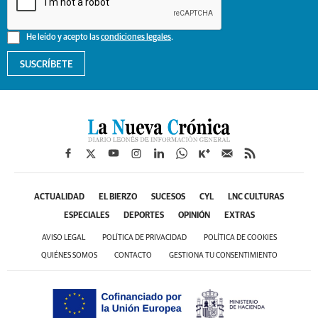
He leído y acepto las
condiciones legales
.
SUSCRÍBETE
ACTUALIDAD
EL BIERZO
SUCESOS
CYL
LNC CULTURAS
ESPECIALES
DEPORTES
OPINIÓN
EXTRAS
AVISO LEGAL
POLÍTICA DE PRIVACIDAD
POLÍTICA DE COOKIES
QUIÉNES SOMOS
CONTACTO
GESTIONA TU CONSENTIMIENTO