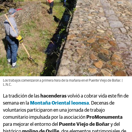
Los trabajos comenzaron a primera hora de la mañana en el Puente Viejo de Boñar. |
L.N.C.
La tradición de las
hacenderas
volvió a cobrar vida este fin de
semana en la
Montaña Oriental leonesa
. Decenas de
voluntarios participaron en una jornada de trabajo
comunitario impulsada por la asociación
ProMonumenta
para mejorar el entorno del
Puente Viejo de Boñar
y del
histórico
molino de Oville
, dos elementos patrimoniales de