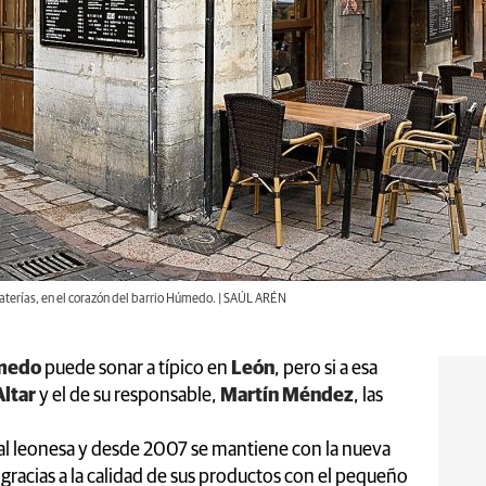
 Platerías, en el corazón del barrio Húmedo. | SAÚL ARÉN
úmedo
puede sonar a típico en
León
, pero si a esa
Altar
y el de su responsable,
Martín Méndez
, las
tal leonesa y desde 2007 se mantiene con la nueva
o gracias a la calidad de sus productos con el pequeño