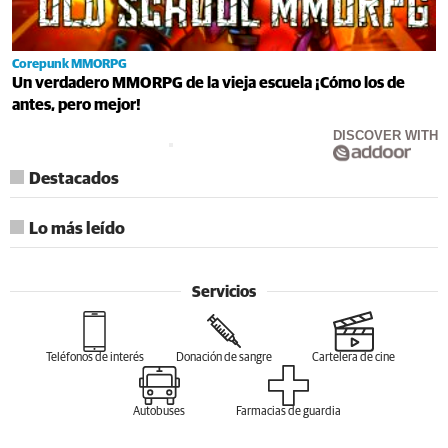
Corepunk MMORPG
Un verdadero MMORPG de la vieja escuela ¡Cómo los de
antes, pero mejor!
DISCOVER WITH
Destacados
Lo más leído
Servicios
Teléfonos de interés
Donación de sangre
Cartelera de cine
Autobuses
Farmacias de guardia