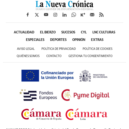
ACTUALIDAD
EL BIERZO
SUCESOS
CYL
LNC CULTURAS
ESPECIALES
DEPORTES
OPINIÓN
EXTRAS
AVISO LEGAL
POLÍTICA DE PRIVACIDAD
POLÍTICA DE COOKIES
QUIÉNES SOMOS
CONTACTO
GESTIONA TU CONSENTIMIENTO