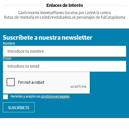
Enlaces de interés
Gastronomia leonesa
Planes baratos por León
A la contra
Rutas de montaña en León
Enredabailes
Los personajes de Ful
Cataplasma
Suscríbete a nuestra newsletter
Nombre
Email
He leído y acepto las
condiciones legales
.
SUSCRÍBETE