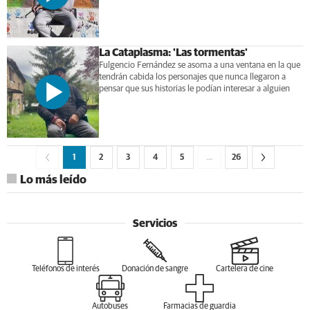
La Cataplasma: 'Las tormentas'
Fulgencio Fernández se asoma a una ventana en la que
tendrán cabida los personajes que nunca llegaron a
pensar que sus historias le podían interesar a alguien
1
2
3
4
5
…
26
Lo más leído
Servicios
Teléfonos de interés
Donación de sangre
Cartelera de cine
Autobuses
Farmacias de guardia