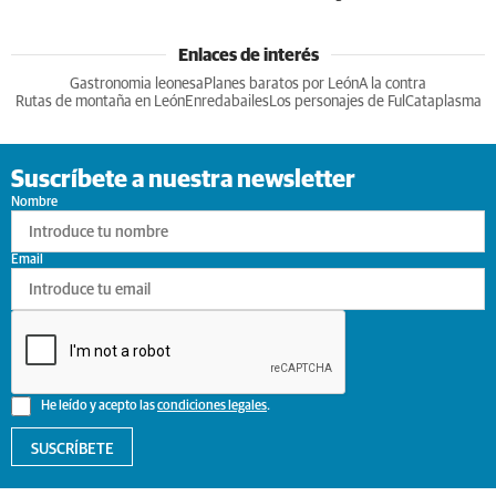
Enlaces de interés
Gastronomia leonesa
Planes baratos por León
A la contra
Rutas de montaña en León
Enredabailes
Los personajes de Ful
Cataplasma
Suscríbete a nuestra newsletter
Nombre
Email
He leído y acepto las
condiciones legales
.
SUSCRÍBETE