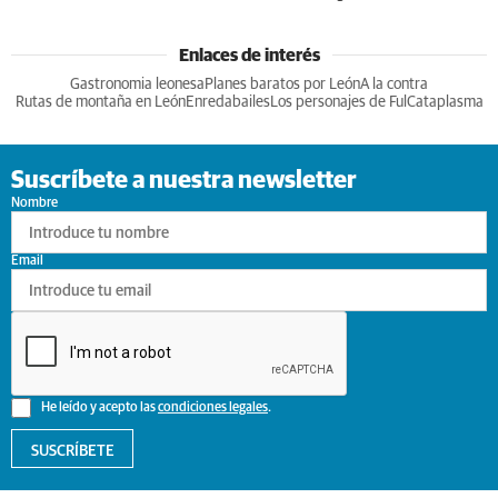
Enlaces de interés
Gastronomia leonesa
Planes baratos por León
A la contra
Rutas de montaña en León
Enredabailes
Los personajes de Ful
Cataplasma
Suscríbete a nuestra newsletter
Nombre
Email
He leído y acepto las
condiciones legales
.
SUSCRÍBETE