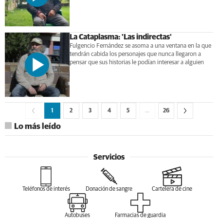
La Cataplasma: 'Las indirectas'
Fulgencio Fernández se asoma a una ventana en la que
tendrán cabida los personajes que nunca llegaron a
pensar que sus historias le podían interesar a alguien
1
2
3
4
5
…
26
Lo más leído
Servicios
Teléfonos de interés
Donación de sangre
Cartelera de cine
Autobuses
Farmacias de guardia