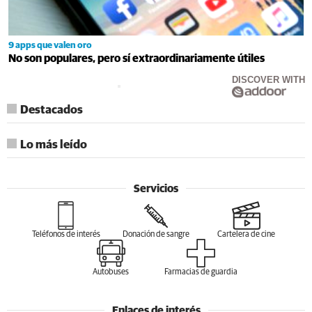
9 apps que valen oro
No son populares, pero sí extraordinariamente útiles
DISCOVER WITH
Destacados
Lo más leído
Servicios
Teléfonos de interés
Donación de sangre
Cartelera de cine
Autobuses
Farmacias de guardia
Enlaces de interés