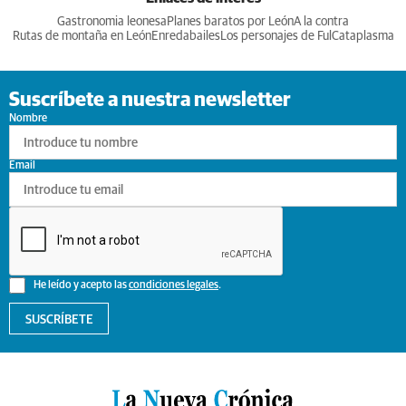
Gastronomia leonesa
Planes baratos por León
A la contra
Rutas de montaña en León
Enredabailes
Los personajes de Ful
Cataplasma
Suscríbete a nuestra newsletter
Nombre
Email
He leído y acepto las
condiciones legales
.
SUSCRÍBETE