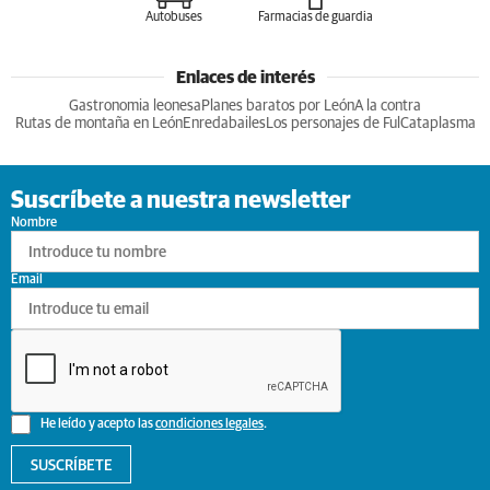
Autobuses
Farmacias de guardia
Enlaces de interés
Gastronomia leonesa
Planes baratos por León
A la contra
Rutas de montaña en León
Enredabailes
Los personajes de Ful
Cataplasma
Suscríbete a nuestra newsletter
Nombre
Email
He leído y acepto las
condiciones legales
.
SUSCRÍBETE