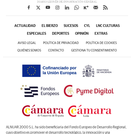
ACTUALIDAD
EL BIERZO
SUCESOS
CYL
LNC CULTURAS
ESPECIALES
DEPORTES
OPINIÓN
EXTRAS
AVISO LEGAL
POLÍTICA DE PRIVACIDAD
POLÍTICA DE COOKIES
QUIÉNES SOMOS
CONTACTO
GESTIONA TU CONSENTIMIENTO
ALNUAR 2000 S.L. ha sido beneficiaria del Fondo Europeo de Desarrollo Regional,
cuyo objetivo es promover el desarrollo tecnológico, la innovación y una