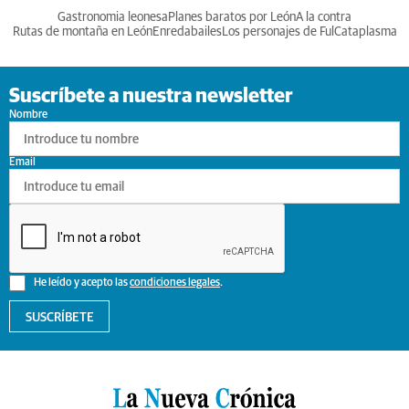
Gastronomia leonesa
Planes baratos por León
A la contra
Rutas de montaña en León
Enredabailes
Los personajes de Ful
Cataplasma
Suscríbete a nuestra newsletter
Nombre
Email
He leído y acepto las
condiciones legales
.
SUSCRÍBETE