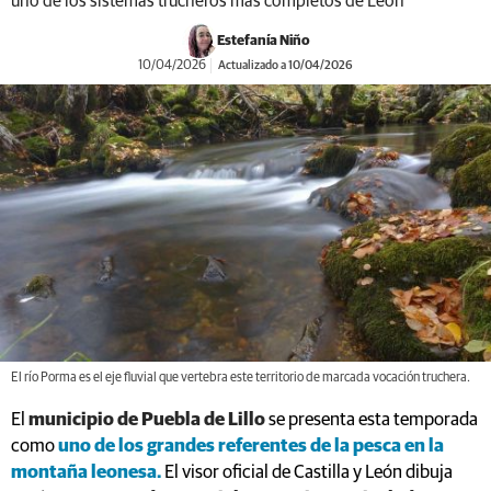
uno de los sistemas trucheros más completos de León
Estefanía Niño
10/04/2026
Actualizado a 10/04/2026
El río Porma es el eje fluvial que vertebra este territorio de marcada vocación truchera.
El
municipio de Puebla de Lillo
se presenta esta temporada
como
uno de los grandes referentes de la pesca en la
montaña leonesa.
El visor oficial de Castilla y León dibuja