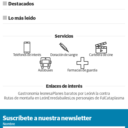
Destacados
Lo más leído
Servicios
Teléfonos de interés
Donación de sangre
Cartelera de cine
Autobuses
Farmacias de guardia
Enlaces de interés
Gastronomia leonesa
Planes baratos por León
A la contra
Rutas de montaña en León
Enredabailes
Los personajes de Ful
Cataplasma
Suscríbete a nuestra newsletter
Nombre