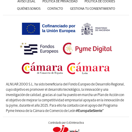
AVISO LEGAL
POLÍTICA DE PRIVACIDAD
POLÍTICA DE COOKIES
QUIÉNES SOMOS
CONTACTO
GESTIONA TU CONSENTIMIENTO
ALNUAR 2000 S.L. ha sido beneficiaria del Fondo Europeo de Desarrollo Regional,
cuyo objetivo es promover el desarrollo tecnológico, la innovación y una
investigación de calidad, gracias al cual ha puesto en marcha un Plan de Acción con
el objetivo de mejorar la competitividad empresarial apoyada en la innovación de
la pyme, durante el año 2025. Para ello ha contado con el apoyo del Programa
Pyme Innova de la Cámara de Comercio de León
#EuropaSeSiente”
Controlado por OJDinteractiva