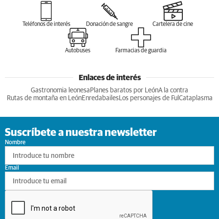
Teléfonos de interés
Donación de sangre
Cartelera de cine
Autobuses
Farmacias de guardia
Enlaces de interés
Gastronomia leonesa
Planes baratos por León
A la contra
Rutas de montaña en León
Enredabailes
Los personajes de Ful
Cataplasma
Suscríbete a nuestra newsletter
Nombre
Email