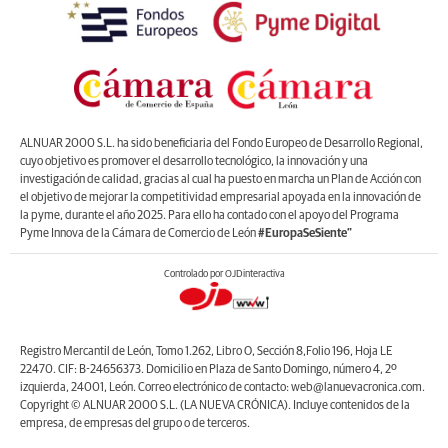
ALNUAR 2000 S.L. ha sido beneficiaria del Fondo Europeo de Desarrollo Regional,
cuyo objetivo es promover el desarrollo tecnológico, la innovación y una
investigación de calidad, gracias al cual ha puesto en marcha un Plan de Acción con
el objetivo de mejorar la competitividad empresarial apoyada en la innovación de
la pyme, durante el año 2025. Para ello ha contado con el apoyo del Programa
Pyme Innova de la Cámara de Comercio de León
#EuropaSeSiente”
Controlado por OJDinteractiva
Registro Mercantil de León, Tomo 1.262, Libro O, Sección 8,Folio 196, Hoja LE
22470. CIF: B-24656373. Domicilio en Plaza de Santo Domingo, número 4, 2º
izquierda, 24001, León. Correo electrónico de contacto: web@lanuevacronica.com.
Copyright © ALNUAR 2000 S.L. (LA NUEVA CRÓNICA). Incluye contenidos de la
empresa, de empresas del grupo o de terceros.