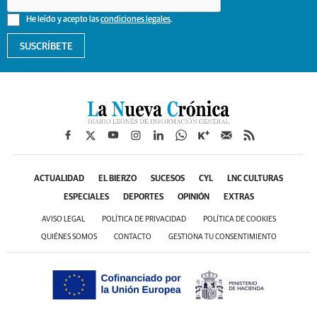
He leído y acepto las
condiciones legales
.
SUSCRÍBETE
ACTUALIDAD
EL BIERZO
SUCESOS
CYL
LNC CULTURAS
ESPECIALES
DEPORTES
OPINIÓN
EXTRAS
AVISO LEGAL
POLÍTICA DE PRIVACIDAD
POLÍTICA DE COOKIES
QUIÉNES SOMOS
CONTACTO
GESTIONA TU CONSENTIMIENTO