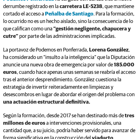
derrumbe registrado en la
carretera LE-5238
, que mantiene
cortado el acceso a
Peñalba de Santiago
. Para la formación,
lo ocurrido no es un hecho aislado, sino la consecuencia de lo
que califican como una
“gestión negligente, chapucera y
cutre”
por parte de las administraciones implicadas.
La portavoz de Podemos en Ponferrada,
Lorena González
,
ha considerado un “insulto a la inteligencia” que la Diputación
anuncie una nueva obra de emergencia por valor de
185.000
euros
, cuando hace apenas unas semanas se reabría el acceso
tras el anterior desprendimiento. González cuestiona la
estrategia de invertir reiteradamente en limpiezas y
desescombros en lugar de abordar el origen del problema con
una actuación estructural definitiva.
Según la formación, desde 2017 se han destinado más de
tres
millones de euros
a intervenciones provisionales, una
cantidad que, a su juicio, podría haber servido para avanzar de
forma significativa en la construcción del
viaducto
,