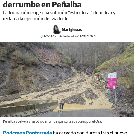
derrumbe en Peñalba
La formación exige una solución “estructural” definitiva y
reclama la ejecución del viaducto
Mar Iglesias
13/02/2026
Actualizado a 14/02/2026
Peñalba vuelve a vivir otro derrumbe que corta su acceso por el Oza.
Podemos Ponferrada
ha cargado con dureza tras el nuevo