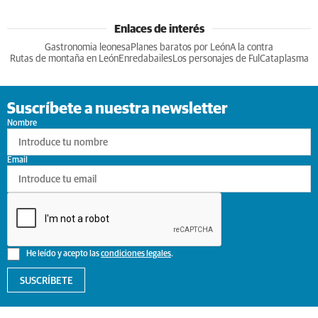
Enlaces de interés
Gastronomia leonesa
Planes baratos por León
A la contra
Rutas de montaña en León
Enredabailes
Los personajes de Ful
Cataplasma
Suscríbete a nuestra newsletter
Nombre
Email
He leído y acepto las
condiciones legales
.
SUSCRÍBETE