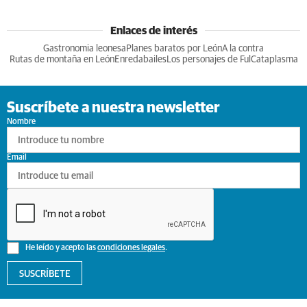
Enlaces de interés
Gastronomia leonesa
Planes baratos por León
A la contra
Rutas de montaña en León
Enredabailes
Los personajes de Ful
Cataplasma
Suscríbete a nuestra newsletter
Nombre
Email
He leído y acepto las
condiciones legales
.
SUSCRÍBETE