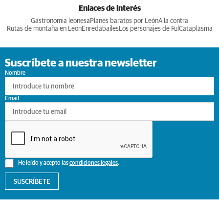
Enlaces de interés
Gastronomia leonesa
Planes baratos por León
A la contra
Rutas de montaña en León
Enredabailes
Los personajes de Ful
Cataplasma
Suscríbete a nuestra newsletter
Nombre
Email
He leído y acepto las
condiciones legales
.
SUSCRÍBETE