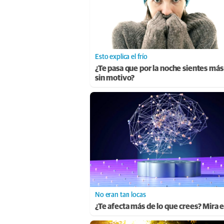
Esto explica el frío
¿Te pasa que por la noche sientes más 
sin motivo?
No eran tan locas
¿Te afecta más de lo que crees? Mira 