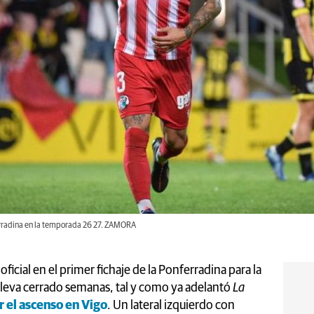
nferradina en la temporada 26 27. ZAMORA
icial en el primer fichaje de la Ponferradina para la
 lleva cerrado semanas, tal y como ya adelantó
La
or el ascenso en Vigo
. Un lateral izquierdo con