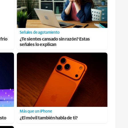
Señales de agotamiento
frío
¿Te sientes cansado sin razón? Estas
señales lo explican
Más que un iPhone
esto
¿El móvil también habla de ti?