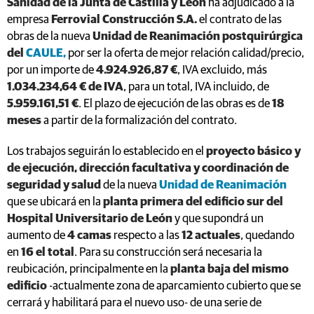
Sanidad de la Junta de Castilla y León
ha adjudicado a la
empresa
Ferrovial Construcción S.A.
el contrato de las
obras de la nueva
Unidad de Reanimación postquirúrgica
del
CAULE,
por ser la oferta de mejor relación calidad/precio,
por un importe de
4.924.926,87 €
, IVA excluido, más
1.034.234,64 € de IVA
, para un total, IVA incluido, de
5.959.161,51 €
. El plazo de ejecución de las obras es de
18
meses
a partir de la formalización del contrato.
Los trabajos seguirán lo establecido en el
proyecto básico y
de ejecución, dirección facultativa y coordinación de
seguridad y salud
de la nueva
Unidad de Reanimación
que se ubicará en la
planta primera del edificio sur del
Hospital Universitario de León
y que supondrá un
aumento de
4 camas
respecto a las
12 actuales
, quedando
en
16 el total
. Para su construcción será necesaria la
reubicación, principalmente en la
planta baja del mismo
edificio
-actualmente zona de aparcamiento cubierto que se
cerrará y habilitará para el nuevo uso- de una serie de