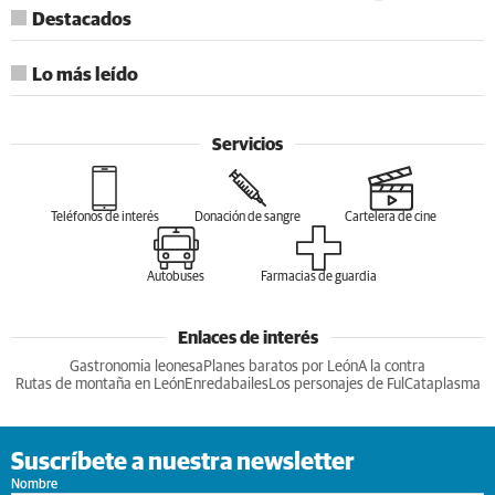
Destacados
Lo más leído
Servicios
Teléfonos de interés
Donación de sangre
Cartelera de cine
Autobuses
Farmacias de guardia
Enlaces de interés
Gastronomia leonesa
Planes baratos por León
A la contra
Rutas de montaña en León
Enredabailes
Los personajes de Ful
Cataplasma
Suscríbete a nuestra newsletter
Nombre