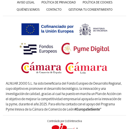
AVISO LEGAL
POLÍTICA DE PRIVACIDAD
POLÍTICA DE COOKIES
QUIÉNES SOMOS
CONTACTO
GESTIONA TU CONSENTIMIENTO
ALNUAR 2000 S.L. ha sido beneficiaria del Fondo Europeo de Desarrollo Regional,
cuyo objetivo es promover el desarrollo tecnológico, la innovación y una
investigación de calidad, gracias al cual ha puesto en marcha un Plan de Acción con
el objetivo de mejorar la competitividad empresarial apoyada en la innovación de
la pyme, durante el año 2025. Para ello ha contado con el apoyo del Programa
Pyme Innova de la Cámara de Comercio de León
#EuropaSeSiente”
Controlado por OJDinteractiva