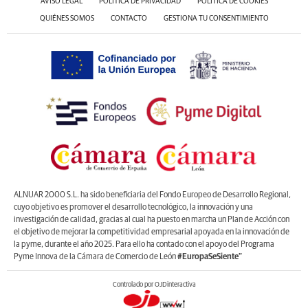
AVISO LEGAL
POLÍTICA DE PRIVACIDAD
POLÍTICA DE COOKIES
QUIÉNES SOMOS
CONTACTO
GESTIONA TU CONSENTIMIENTO
ALNUAR 2000 S.L. ha sido beneficiaria del Fondo Europeo de Desarrollo Regional,
cuyo objetivo es promover el desarrollo tecnológico, la innovación y una
investigación de calidad, gracias al cual ha puesto en marcha un Plan de Acción con
el objetivo de mejorar la competitividad empresarial apoyada en la innovación de
la pyme, durante el año 2025. Para ello ha contado con el apoyo del Programa
Pyme Innova de la Cámara de Comercio de León
#EuropaSeSiente”
Controlado por OJDinteractiva