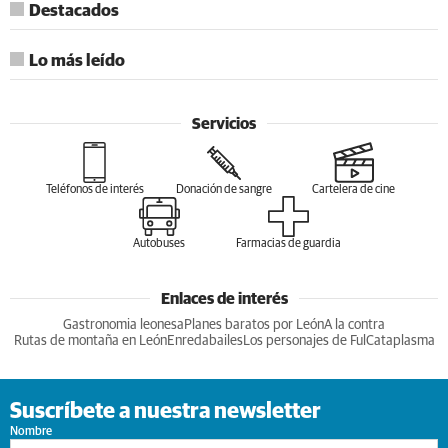
Destacados
Lo más leído
Servicios
Teléfonos de interés
Donación de sangre
Cartelera de cine
Autobuses
Farmacias de guardia
Enlaces de interés
Gastronomia leonesa
Planes baratos por León
A la contra
Rutas de montaña en León
Enredabailes
Los personajes de Ful
Cataplasma
Suscríbete a nuestra newsletter
Nombre