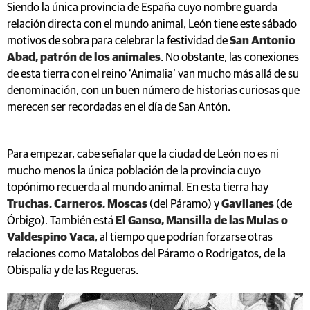
Siendo la única provincia de España cuyo nombre guarda
relación directa con el mundo animal, León tiene este sábado
motivos de sobra para celebrar la festividad de
San Antonio
Abad, patrón de los animales
. No obstante, las conexiones
de esta tierra con el reino ‘Animalia’ van mucho más allá de su
denominación, con un buen número de historias curiosas que
merecen ser recordadas en el día de San Antón.
Para empezar, cabe señalar que la ciudad de León no es ni
mucho menos la única población de la provincia cuyo
topónimo recuerda al mundo animal. En esta tierra hay
Truchas, Carneros, Moscas
(del Páramo) y
Gavilanes
(de
Órbigo). También está
El Ganso, Mansilla de las Mulas o
Valdespino Vaca
, al tiempo que podrían forzarse otras
relaciones como Matalobos del Páramo o Rodrigatos, de la
Obispalía y de las Regueras.