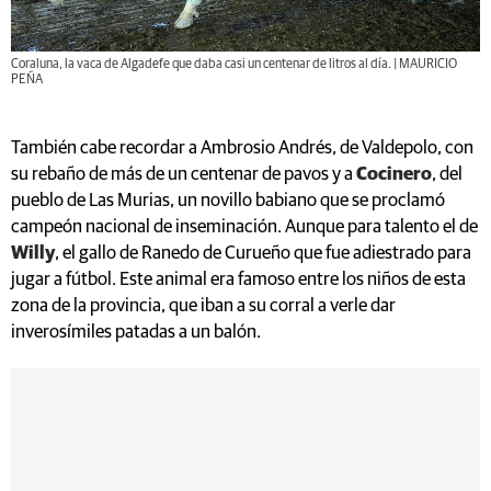
Coraluna, la vaca de Algadefe que daba casi un centenar de litros al día. | MAURICIO
PEÑA
También cabe recordar a Ambrosio Andrés, de Valdepolo, con
su rebaño de más de un centenar de pavos y a
Cocinero
, del
pueblo de Las Murias, un novillo babiano que se proclamó
campeón nacional de inseminación. Aunque para talento el de
Willy
, el gallo de Ranedo de Curueño que fue adiestrado para
jugar a fútbol. Este animal era famoso entre los niños de esta
zona de la provincia, que iban a su corral a verle dar
inverosímiles patadas a un balón.