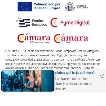
ALNUAR 2000 S.L. ha sido beneficiaria del Fondo Europeo de Desarrollo Regional,
cuyo objetivo es promover el desarrollo tecnológico, la innovación y una
investigación de calidad, gracias al cual ha puesto en marcha un Plan de Acción con
el objetivo de mejorar la competitividad empresarial apoyada en la innovación de
la pyme, durante el año 2025. Para ello ha contado con el apoyo del Programa
¿Sabes qué baja tu ánimo?
Pyme Innova de la Cámara de Comercio de León
#EuropaSeSiente”
Lo haces todos los
Controlado por OJDinteractiva
días y afecta cómo te
sientes
Registro Mercantil de León, Tomo 1.262, Libro O, Sección 8,Folio 196, Hoja LE
22470. CIF: B-24656373. Domicilio en Plaza de Santo Domingo, número 4, 2º