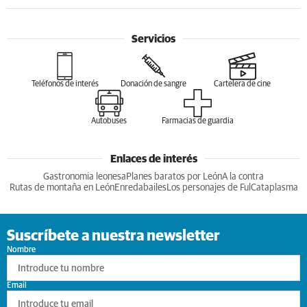
Servicios
Teléfonos de interés
Donación de sangre
Cartelera de cine
Autobuses
Farmacias de guardia
Enlaces de interés
Gastronomia leonesa
Planes baratos por León
A la contra
Rutas de montaña en León
Enredabailes
Los personajes de Ful
Cataplasma
Suscríbete a nuestra newsletter
Nombre
Email