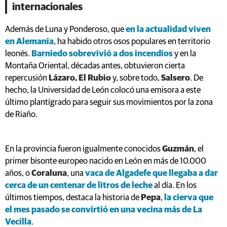
internacionales
Además de Luna y Ponderoso, que
en la actualidad viven
en Alemania
, ha habido otros osos populares en territorio
leonés.
Barniedo sobrevivió a dos incendios
y en la
Montaña Oriental, décadas antes, obtuvieron cierta
repercusión
Lázaro, El Rubio
y, sobre todo,
Salsero
. De
hecho, la Universidad de León colocó una emisora a este
último plantígrado para seguir sus movimientos por la zona
de Riaño.
En la provincia fueron igualmente conocidos
Guzmán
, el
primer bisonte europeo nacido en León en más de 10.000
años, o
Coraluna
, una
vaca de Algadefe que llegaba a dar
cerca de un centenar de litros de leche
al día. En los
últimos tiempos, destaca la historia de
Pepa
,
la cierva que
el mes pasado se convirtió en una vecina más de La
Vecilla
.