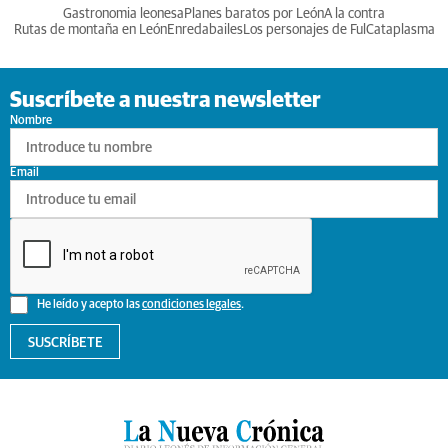
Gastronomia leonesa
Planes baratos por León
A la contra
Rutas de montaña en León
Enredabailes
Los personajes de Ful
Cataplasma
Suscríbete a nuestra newsletter
Nombre
Email
He leído y acepto las
condiciones legales
.
SUSCRÍBETE