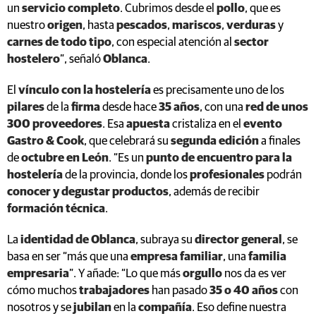
un
servicio completo
. Cubrimos desde el
pollo
, que es
nuestro
origen
, hasta
pescados
,
mariscos
,
verduras
y
carnes de todo tipo
, con especial atención al
sector
hostelero
”, señaló
Oblanca
.
El
vínculo con la hostelería
es precisamente uno de los
pilares
de la
firma
desde hace
35 años
, con una
red de unos
300 proveedores
. Esa
apuesta
cristaliza en el
evento
Gastro & Cook
, que celebrará su
segunda edición
a finales
de
octubre en León
. “Es un
punto de encuentro para la
hostelería
de la provincia, donde los
profesionales
podrán
conocer y degustar productos
, además de recibir
formación técnica
.
La
identidad de Oblanca
, subraya su
director general
, se
basa en ser “más que una
empresa familiar
, una
familia
empresaria
”. Y añade: “Lo que más
orgullo
nos da es ver
cómo muchos
trabajadores
han pasado
35 o 40 años
con
nosotros y se
jubilan
en la
compañía
. Eso define nuestra