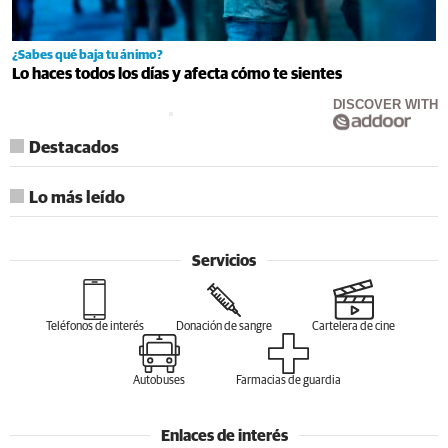
¿Sabes qué baja tu ánimo?
Lo haces todos los días y afecta cómo te sientes
DISCOVER WITH
Destacados
Lo más leído
Servicios
Teléfonos de interés
Donación de sangre
Cartelera de cine
Autobuses
Farmacias de guardia
Enlaces de interés