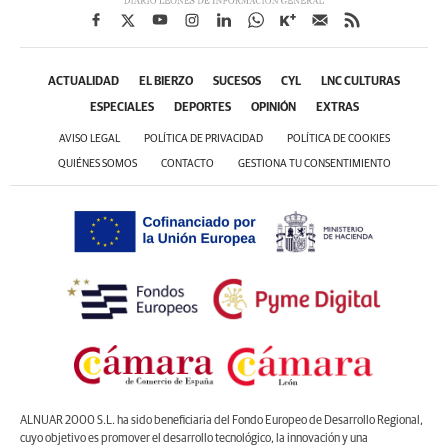
ACTUALIDAD
EL BIERZO
SUCESOS
CYL
LNC CULTURAS
ESPECIALES
DEPORTES
OPINIÓN
EXTRAS
AVISO LEGAL
POLÍTICA DE PRIVACIDAD
POLÍTICA DE COOKIES
QUIÉNES SOMOS
CONTACTO
GESTIONA TU CONSENTIMIENTO
ALNUAR 2000 S.L. ha sido beneficiaria del Fondo Europeo de Desarrollo Regional,
cuyo objetivo es promover el desarrollo tecnológico, la innovación y una