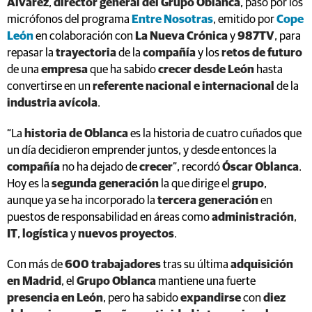
Álvarez
,
director general del Grupo Oblanca
, pasó por los
micrófonos del programa
Entre Nosotras
, emitido por
Cope
León
en colaboración con
La Nueva Crónica
y
987TV
, para
repasar la
trayectoria
de la
compañía
y los
retos de futuro
de una
empresa
que ha sabido
crecer desde León
hasta
convertirse en un
referente nacional e internacional
de la
industria avícola
.
“La
historia de Oblanca
es la historia de cuatro cuñados que
un día decidieron emprender juntos, y desde entonces la
compañía
no ha dejado de
crecer
”, recordó
Óscar Oblanca
.
Hoy es la
segunda generación
la que dirige el
grupo
,
aunque ya se ha incorporado la
tercera generación
en
puestos de responsabilidad en áreas como
administración
,
IT
,
logística
y
nuevos proyectos
.
Con más de
600 trabajadores
tras su última
adquisición
en Madrid
, el
Grupo Oblanca
mantiene una fuerte
presencia en León
, pero ha sabido
expandirse
con
diez