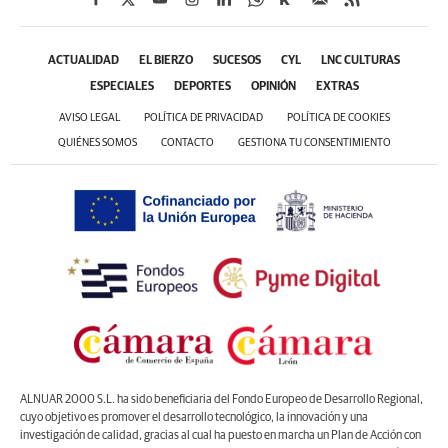
ACTUALIDAD
EL BIERZO
SUCESOS
CYL
LNC CULTURAS
ESPECIALES
DEPORTES
OPINIÓN
EXTRAS
AVISO LEGAL
POLÍTICA DE PRIVACIDAD
POLÍTICA DE COOKIES
QUIÉNES SOMOS
CONTACTO
GESTIONA TU CONSENTIMIENTO
ALNUAR 2000 S.L. ha sido beneficiaria del Fondo Europeo de Desarrollo Regional,
cuyo objetivo es promover el desarrollo tecnológico, la innovación y una
investigación de calidad, gracias al cual ha puesto en marcha un Plan de Acción con