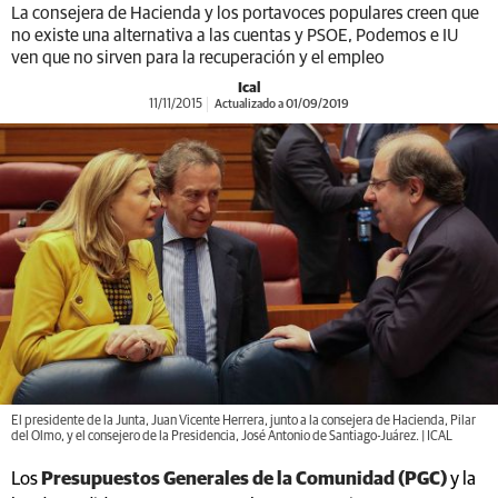
La consejera de Hacienda y los portavoces populares creen que
no existe una alternativa a las cuentas y PSOE, Podemos e IU
ven que no sirven para la recuperación y el empleo
Ical
11/11/2015
Actualizado a 01/09/2019
El presidente de la Junta, Juan Vicente Herrera, junto a la consejera de Hacienda, Pilar
del Olmo, y el consejero de la Presidencia, José Antonio de Santiago-Juárez. | ICAL
Los
Presupuestos Generales de la Comunidad (PGC)
y la