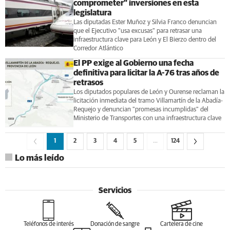
comprometer" inversiones en esta
legislatura
Las diputadas Ester Muñoz y Silvia Franco denuncian
que el Ejecutivo "usa excusas" para retrasar una
infraestructura clave para León y El Bierzo dentro del
Corredor Atlántico
El PP exige al Gobierno una fecha
definitiva para licitar la A-76 tras años de
retrasos
Los diputados populares de León y Ourense reclaman la
licitación inmediata del tramo Villamartín de la Abadía-
Requejo y denuncian "promesas incumplidas" del
Ministerio de Transportes con una infraestructura clave
1
2
3
4
5
…
124
Lo más leído
Servicios
Teléfonos de interés
Donación de sangre
Cartelera de cine