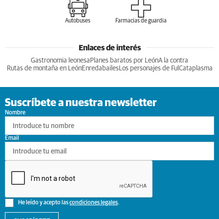
Autobuses
Farmacias de guardia
Enlaces de interés
Gastronomia leonesa
Planes baratos por León
A la contra
Rutas de montaña en León
Enredabailes
Los personajes de Ful
Cataplasma
Suscríbete a nuestra newsletter
Nombre
Email
He leído y acepto las
condiciones legales
.