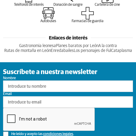
Teléfonos de interés
Donación de sangre
Cartelera de cine
Autobuses
Farmacias de guardia
Enlaces de interés
Gastronomia leonesa
Planes baratos por León
A la contra
Rutas de montaña en León
Enredabailes
Los personajes de Ful
Cataplasma
Suscríbete a nuestra newsletter
Nombre
Email
He leído y acepto las
condiciones legales
.