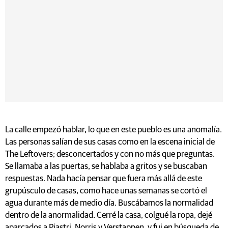
La calle empezó hablar, lo que en este pueblo es una anomalía.
Las personas salían de sus casas como en la escena inicial de
The Leftovers; desconcertados y con no más que preguntas.
Se llamaba a las puertas, se hablaba a gritos y se buscaban
respuestas. Nada hacía pensar que fuera más allá de este
grupúsculo de casas, como hace unas semanas se cortó el
agua durante más de medio día. Buscábamos la normalidad
dentro de la anormalidad. Cerré la casa, colgué la ropa, dejé
aparcados a Piastri, Norris y Verstappen, y fui en búsqueda de