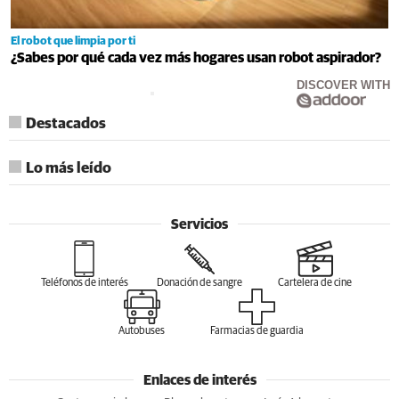
El robot que limpia por ti
¿Sabes por qué cada vez más hogares usan robot aspirador?
DISCOVER WITH
Destacados
Lo más leído
Servicios
Teléfonos de interés
Donación de sangre
Cartelera de cine
Autobuses
Farmacias de guardia
Enlaces de interés