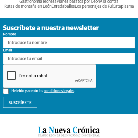
Gastronomia leonesa
Planes baratos por León
A la contra
Rutas de montaña en León
Enredabailes
Los personajes de Ful
Cataplasma
Suscríbete a nuestra newsletter
Nombre
Email
He leído y acepto las
condiciones legales
.
SUSCRÍBETE