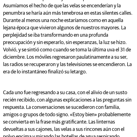
Asumíamos el hecho de que las velas se encenderían y la
penumbra se haría aún más tenebrosa en estas silentes calles.
Durante al menos una noche estaríamos como en aquella
lejana época que vivieron algunos de nuestros mayores. La
perplejidad se iba transformando en una profunda
preocupación y sin esperarlo, sin esperanzas, la luz se hizo.
Volvió, y se sintió como cuando se toma la última uva el 31 de
diciembre. Los móviles regresaron paulatinamente a su ser,
las radios se recuperaron y las televisiones se encendieron. La
era de lo instantáneo finalizó su letargo.
Cada uno fue regresando a su casa, con el alivio de un susto
recién recibido, con algunas explicaciones a las preguntas sin
respuesta. La conversaciones se sucedieron con familia,
amigos o grupos de todo signo. «Estoy bien» probablemente
se convierta en la frase más gratificante. Las linternas
devueltas a sus cajones, las velas a sus rincones aún con el
polvo encima y mirando las botellas de agua respirando