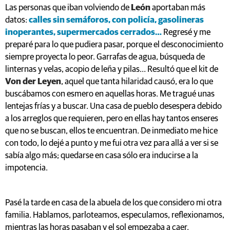
Las personas que iban volviendo de
León
aportaban más
datos:
calles sin semáforos, con policía, gasolineras
inoperantes, supermercados cerrados…
Regresé y me
preparé para lo que pudiera pasar, porque el desconocimiento
siempre proyecta lo peor. Garrafas de agua, búsqueda de
linternas y velas, acopio de leña y pilas… Resultó que el kit de
Von der Leyen
, aquel que tanta hilaridad causó, era lo que
buscábamos con esmero en aquellas horas. Me tragué unas
lentejas frías y a buscar. Una casa de pueblo desespera debido
a los arreglos que requieren, pero en ellas hay tantos enseres
que no se buscan, ellos te encuentran. De inmediato me hice
con todo, lo dejé a punto y me fui otra vez para allá a ver si se
sabía algo más; quedarse en casa sólo era inducirse a la
impotencia.
Pasé la tarde en casa de la abuela de los que considero mi otra
familia. Hablamos, parloteamos, especulamos, reflexionamos,
mientras las horas pasaban y el sol empezaba a caer.