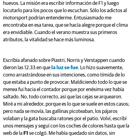
huevos. La misión era escribir información de F1 y luego
locutarlo para los pocos que lo escuchan. Sólo los adictos al
motorsport podrían entenderme. Entusiasmado me
encontraba en esa tarea, que se hacía alegre porque el clima
era envidiable. Cuando el verano muestra sus primeros
atributos, la vitalidad se hace más luminosa.
Escribía afanado sobre Piastri, Norris y Verstappen cuando
dieron las 12.33 en que
la luz se fue
. Lo hizo suavemente,
como arrastrándose en sus intenciones, como tímida de lo
que estaba a punto de provocar. Maldiciendo todo lo que se
menea fui hacia el contador porque por enésima vez había
saltado. No, todo correcto, así que las cejas se arquearon.
Miré a mi alrededor, porque es lo que se suele en estos casos;
pero nada se movía, las gallinas picoteaban, los pájaros
volaban y la gata buscaba ratones por el patio. Volví, escribí
unos mensajes y seguí con los coches de colores hasta que la
web de la
F1
se colgó. Me había quedado sin datos, sin