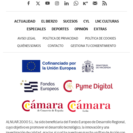
ACTUALIDAD
EL BIERZO
SUCESOS
CYL
LNC CULTURAS
ESPECIALES
DEPORTES
OPINIÓN
EXTRAS
AVISO LEGAL
POLÍTICA DE PRIVACIDAD
POLÍTICA DE COOKIES
QUIÉNES SOMOS
CONTACTO
GESTIONA TU CONSENTIMIENTO
ALNUAR 2000 S.L. ha sido beneficiaria del Fondo Europeo de Desarrollo Regional,
cuyo objetivo es promover el desarrollo tecnológico, la innovación y una
investigación de calidad, gracias al cual ha puesto en marcha un Plan de Acción con