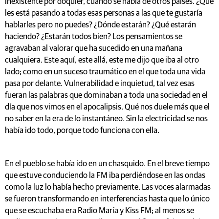
inexistente por doquier, cuando se habla de otros países. ¿Qué
les está pasando a todas esas personas a las que te gustaría
hablarles pero no puedes? ¿Dónde estarán? ¿Qué estarán
haciendo? ¿Estarán todos bien? Los pensamientos se
agravaban al valorar que ha sucedido en una mañana
cualquiera. Este aquí, este allá, este me dijo que iba al otro
lado; como en un suceso traumático en el que toda una vida
pasa por delante. Vulnerabilidad e inquietud, tal vez esas
fueran las palabras que dominaban a toda una sociedad en el
día que nos vimos en el apocalipsis. Qué nos duele más que el
no saber en la era de lo instantáneo. Sin la electricidad se nos
había ido todo, porque todo funciona con ella.
En el pueblo se había ido en un chasquido. En el breve tiempo
que estuve conduciendo la FM iba perdiéndose en las ondas
como la luz lo había hecho previamente. Las voces alarmadas
se fueron transformando en interferencias hasta que lo único
que se escuchaba era Radio María y Kiss FM; al menos se