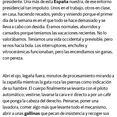
presidente. Una más de esta
España
nuestra, de ese entorno
presidencial tan impoluto. Unos en el trabajo, otros en clase,
en casa, haciendo recados, yendo y viniendo porque el primer
día de la semana es en el que todo se hace demasiado y se
lleva a cabo con desidia. Éramos normales, aburridos y
cansados porque teníamos las vacaciones recientes. No lo
valorábamos. Teníamos una vida occidental y previsible, pero
se nos hacía bola. Los interruptores, enchufes y
vitrocerámicas funcionaban, pero las encendíamos sin ganas,
con pereza.
Abrí el ojo, legaña fuera, minutos de procesamiento mirando a
la zapatilla mientras la gata roza las piernas como indicación
de su hambre. El cuerpo finalmente se levanta con el piloto
automático; vestirse, lavarse la cara e ir directo a por un café
que ponga la cabeza del derecho. Peinarse, poner una
lavadora, comer algo más que levante todo el mecanismo,
abrir a unas
gallinas
que pecan de insistencia y recoger sus