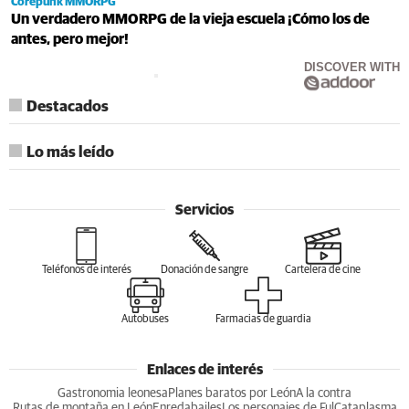
Corepunk MMORPG
Un verdadero MMORPG de la vieja escuela ¡Cómo los de
antes, pero mejor!
DISCOVER WITH
Destacados
Lo más leído
Servicios
Teléfonos de interés
Donación de sangre
Cartelera de cine
Autobuses
Farmacias de guardia
Enlaces de interés
Gastronomia leonesa
Planes baratos por León
A la contra
Rutas de montaña en León
Enredabailes
Los personajes de Ful
Cataplasma