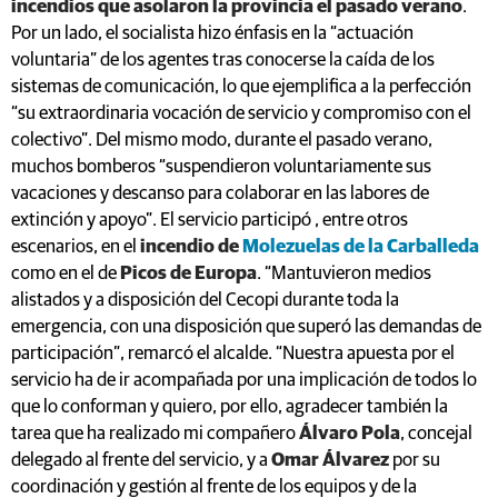
incendios que asolaron la provincia el pasado verano
.
Por un lado, el socialista hizo énfasis en la “actuación
voluntaria” de los agentes tras conocerse la caída de los
sistemas de comunicación, lo que ejemplifica a la perfección
“su extraordinaria vocación de servicio y compromiso con el
colectivo”. Del mismo modo, durante el pasado verano,
muchos bomberos “suspendieron voluntariamente sus
vacaciones y descanso para colaborar en las labores de
extinción y apoyo”. El servicio participó , entre otros
escenarios, en el
incendio de
Molezuelas de la Carballeda
como en el de
Picos de Europa
. “Mantuvieron medios
alistados y a disposición del Cecopi durante toda la
emergencia, con una disposición que superó las demandas de
participación”, remarcó el alcalde. “Nuestra apuesta por el
servicio ha de ir acompañada por una implicación de todos lo
que lo conforman y quiero, por ello, agradecer también la
tarea que ha realizado mi compañero
Álvaro Pola
, concejal
delegado al frente del servicio, y a
Omar Álvarez
por su
coordinación y gestión al frente de los equipos y de la