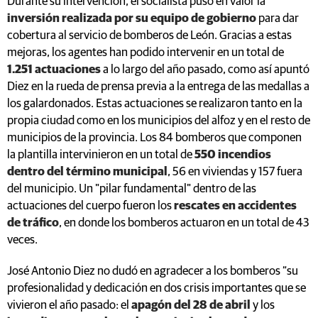
Durante su intervención, el socialista puso en valor la
inversión realizada por su equipo de gobierno
para dar
cobertura al servicio de bomberos de León. Gracias a estas
mejoras, los agentes han podido intervenir en un total de
1.251 actuaciones
a lo largo del año pasado, como así apuntó
Diez en la rueda de prensa previa a la entrega de las medallas a
los galardonados. Estas actuaciones se realizaron tanto en la
propia ciudad como en los municipios del alfoz y en el resto de
municipios de la provincia. Los 84 bomberos que componen
la plantilla intervinieron en un total de
550 incendios
dentro del término municipal
, 56 en viviendas y 157 fuera
del municipio. Un "pilar fundamental" dentro de las
actuaciones del cuerpo fueron los
rescates en accidentes
de tráfico
, en donde los bomberos actuaron en un total de 43
veces.
José Antonio Diez no dudó en agradecer a los bomberos “su
profesionalidad y dedicación en dos crisis importantes que se
vivieron el año pasado: el
apagón del 28 de abril
y los