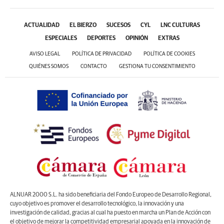
ACTUALIDAD
EL BIERZO
SUCESOS
CYL
LNC CULTURAS
ESPECIALES
DEPORTES
OPINIÓN
EXTRAS
AVISO LEGAL
POLÍTICA DE PRIVACIDAD
POLÍTICA DE COOKIES
QUIÉNES SOMOS
CONTACTO
GESTIONA TU CONSENTIMIENTO
ALNUAR 2000 S.L. ha sido beneficiaria del Fondo Europeo de Desarrollo Regional,
cuyo objetivo es promover el desarrollo tecnológico, la innovación y una
investigación de calidad, gracias al cual ha puesto en marcha un Plan de Acción con
el objetivo de mejorar la competitividad empresarial apoyada en la innovación de