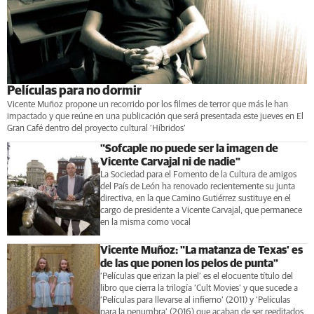
Películas para no dormir
Vicente Muñoz propone un recorrido por los filmes de terror que más le han
impactado y que reúne en una publicación que será presentada este jueves en El
Gran Café dentro del proyecto cultural ‘Híbridos’
"Sofcaple no puede ser la imagen de
Vicente Carvajal ni de nadie"
La Sociedad para el Fomento de la Cultura de amigos
del País de León ha renovado recientemente su junta
directiva, en la que Camino Gutiérrez sustituye en el
cargo de presidente a Vicente Carvajal, que permanece
en la misma como vocal
Vicente Muñoz: "La matanza de Texas’ es
de las que ponen los pelos de punta"
‘Películas que erizan la piel’ es el elocuente título del
libro que cierra la trilogía ‘Cult Movies’ y que sucede a
‘Películas para llevarse al infierno’ (2011) y ‘Películas
para la penumbra’ (2016) que acaban de ser reeditados