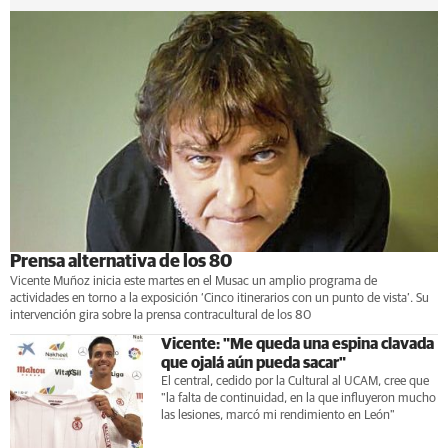
Prensa alternativa de los 80
Vicente Muñoz inicia este martes en el Musac un amplio programa de
actividades en torno a la exposición ‘Cinco itinerarios con un punto de vista’. Su
intervención gira sobre la prensa contracultural de los 80
Vicente: "Me queda una espina clavada
que ojalá aún pueda sacar"
El central, cedido por la Cultural al UCAM, cree que
"la falta de continuidad, en la que influyeron mucho
las lesiones, marcó mi rendimiento en León"