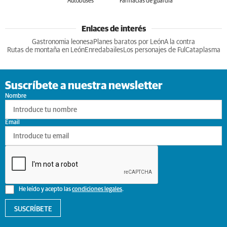
Autobuses
Farmacias de guardia
Enlaces de interés
Gastronomia leonesa
Planes baratos por León
A la contra
Rutas de montaña en León
Enredabailes
Los personajes de Ful
Cataplasma
Suscríbete a nuestra newsletter
Nombre
Email
He leído y acepto las
condiciones legales
.
SUSCRÍBETE