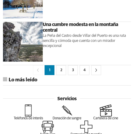
Una cumbre modesta en la montaña
central
La Peña del Castro desde Villar del Puerto es una ruta
sencilla y cómoda que cuenta con un mirador
excepcional
1
2
3
4
Lo más leído
Servicios
Teléfonos de interés
Donación de sangre
Cartelera de cine