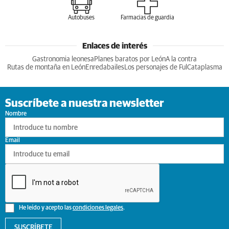
Autobuses
Farmacias de guardia
Enlaces de interés
Gastronomia leonesa
Planes baratos por León
A la contra
Rutas de montaña en León
Enredabailes
Los personajes de Ful
Cataplasma
Suscríbete a nuestra newsletter
Nombre
Email
He leído y acepto las
condiciones legales
.
SUSCRÍBETE