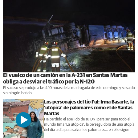
El vuelco de un camión en la A-231 en Santas Martas
obliga a desviar el tráfico por la N-120
El suceso se produjo a las 4.10 horas de la madrugada de este domingo y se saldó
sin ningún herido
Los personajes del tío Ful: Irma Basarte, la
‘utópica’ de palomares como el de Santas
Martas
Ha perdido el apellido de su DNI para ser para todo el
mundo Irma ‘La utópica’, la perseguidora de una utopía
del día a día para salvar los palomares... en ello sigue