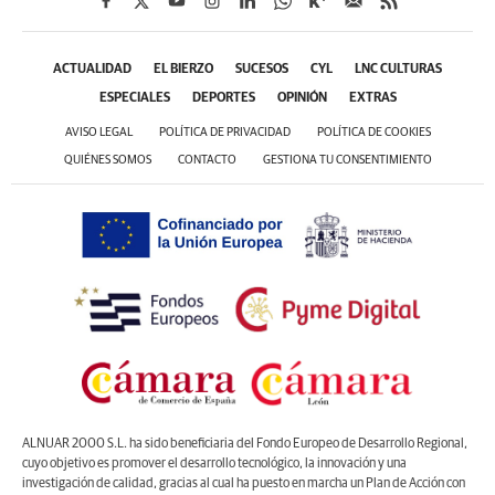
ACTUALIDAD
EL BIERZO
SUCESOS
CYL
LNC CULTURAS
ESPECIALES
DEPORTES
OPINIÓN
EXTRAS
AVISO LEGAL
POLÍTICA DE PRIVACIDAD
POLÍTICA DE COOKIES
QUIÉNES SOMOS
CONTACTO
GESTIONA TU CONSENTIMIENTO
ALNUAR 2000 S.L. ha sido beneficiaria del Fondo Europeo de Desarrollo Regional,
cuyo objetivo es promover el desarrollo tecnológico, la innovación y una
investigación de calidad, gracias al cual ha puesto en marcha un Plan de Acción con