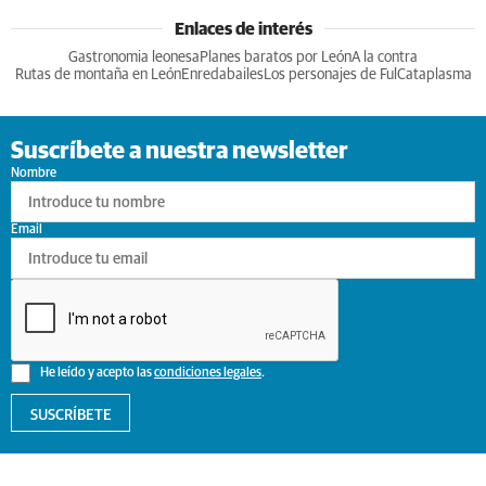
Enlaces de interés
Gastronomia leonesa
Planes baratos por León
A la contra
Rutas de montaña en León
Enredabailes
Los personajes de Ful
Cataplasma
Suscríbete a nuestra newsletter
Nombre
Email
He leído y acepto las
condiciones legales
.
SUSCRÍBETE