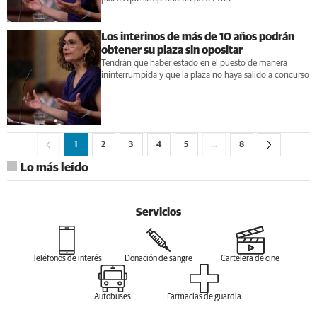
Los interinos de más de 10 años podrán
obtener su plaza sin opositar
Tendrán que haber estado en el puesto de manera
ininterrumpida y que la plaza no haya salido a concurso
1
2
3
4
5
…
8
Lo más leído
Servicios
Teléfonos de interés
Donación de sangre
Cartelera de cine
Autobuses
Farmacias de guardia