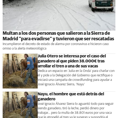
Multan a los dos personas que salieron a la Sierra de
Madrid "para evadirse" y tuvieron que ser rescatadas
Incumplieron el decreto de estado de alarma por coronavirus e hicieron caso
omiso a la alerta meteorológica
Julia Otero se interesa por el caso del
ganadero al que piden 38.000€ tras
arrollar el tren a una de sus vacas
Dedica un espacio en ‘Julia en la Onda’ para charlar con
él y pide a la Delegación del Gobierno que rectifique o
iniciará una campaña de crowdfunding para ayudar a
José Ignacio Álvarez Sierra, ‘Nayu’
Nayu, el hombre que está detrás del
ganadero
José Ignacio Álvarez Sierra lo aguantó todo para seguir
siendo ganadero; tiró la leche, perdió dinero por
trabajar... pero la multa de 38.801 euros por una vaca
que le atropelló el tren ya le superan y supondría el