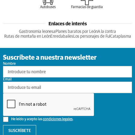
Autobuses
Farmacias de guardia
Enlaces de interés
Gastronomia leonesa
Planes baratos por León
A la contra
Rutas de montaña en León
Enredabailes
Los personajes de Ful
Cataplasma
Suscríbete a nuestra newsletter
Nombre
Email
He leído y acepto las
condiciones legales
.
SUSCRÍBETE