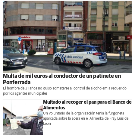
Multa de mil euros al conductor de un patinete en
Ponferrada
El hombre de 31 años no quiso someterse al control de alcoholemia requerido
por los agentes municipales
Multado al recoger el pan para el Banco de
Alimentos
Un voluntario de la organización tenía la furgoneta
aparcada sobre la acera en el Alimerka de Fray Luis de
León