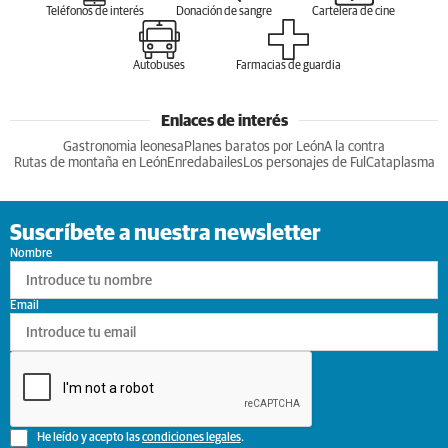
Teléfonos de interés
Donación de sangre
Cartelera de cine
Autobuses
Farmacias de guardia
Enlaces de interés
Gastronomia leonesa
Planes baratos por León
A la contra
Rutas de montaña en León
Enredabailes
Los personajes de Ful
Cataplasma
Suscríbete a nuestra newsletter
Nombre
Email
He leído y acepto las
condiciones legales
.