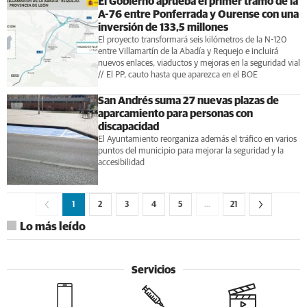
El Gobierno aprueba el primer tramo de la
A-76 entre Ponferrada y Ourense con una
inversión de 133,5 millones
El proyecto transformará seis kilómetros de la N-120
entre Villamartín de la Abadía y Requejo e incluirá
nuevos enlaces, viaductos y mejoras en la seguridad vial
// El PP, cauto hasta que aparezca en el BOE
San Andrés suma 27 nuevas plazas de
aparcamiento para personas con
discapacidad
El Ayuntamiento reorganiza además el tráfico en varios
puntos del municipio para mejorar la seguridad y la
accesibilidad
1
2
3
4
5
…
21
Lo más leído
Servicios