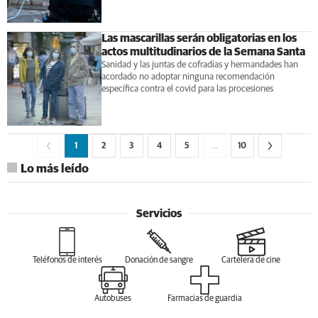
Las mascarillas serán obligatorias en los
actos multitudinarios de la Semana Santa
Sanidad y las juntas de cofradías y hermandades han
acordado no adoptar ninguna recomendación
específica contra el covid para las procesiones
1
2
3
4
5
…
10
Lo más leído
Servicios
Teléfonos de interés
Donación de sangre
Cartelera de cine
Autobuses
Farmacias de guardia