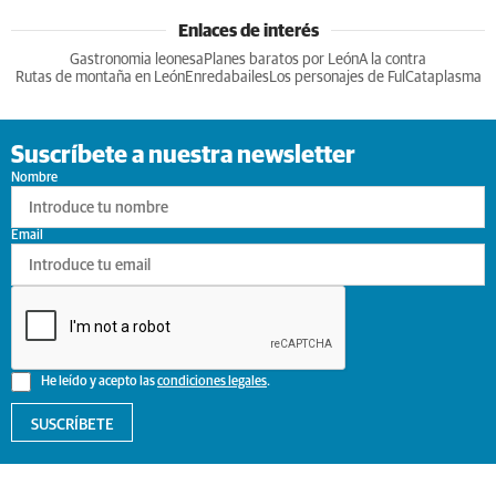
Enlaces de interés
Gastronomia leonesa
Planes baratos por León
A la contra
Rutas de montaña en León
Enredabailes
Los personajes de Ful
Cataplasma
Suscríbete a nuestra newsletter
Nombre
Email
He leído y acepto las
condiciones legales
.
SUSCRÍBETE