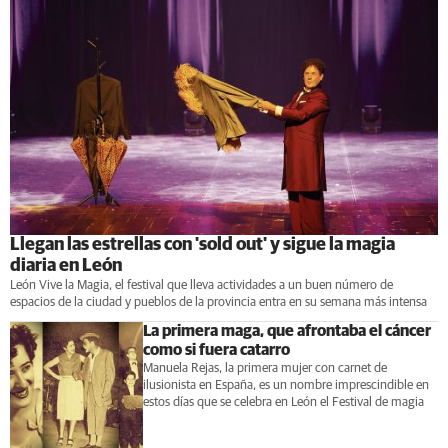
Llegan las estrellas con 'sold out' y sigue la magia
diaria en León
León Vive la Magia, el festival que lleva actividades a un buen número de
espacios de la ciudad y pueblos de la provincia entra en su semana más intensa
La primera maga, que afrontaba el cáncer
como si fuera catarro
Manuela Rejas, la primera mujer con carnet de
ilusionista en España, es un nombre imprescindible en
estos días que se celebra en León el Festival de magia