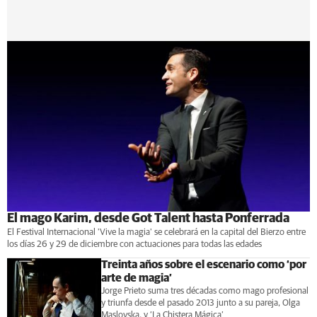
El mago Karim, desde Got Talent hasta Ponferrada
El Festival Internacional 'Vive la magia' se celebrará en la capital del Bierzo entre
los días 26 y 29 de diciembre con actuaciones para todas las edades
Treinta años sobre el escenario como ‘por
arte de magia’
Jorge Prieto suma tres décadas como mago profesional
y triunfa desde el pasado 2013 junto a su pareja, Olga
Maslovska, y ‘La Chistera Mágica’