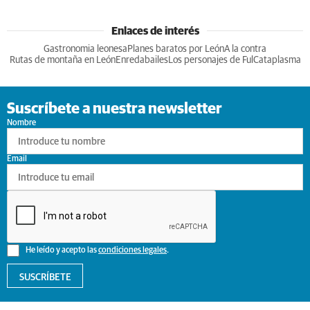
Enlaces de interés
Gastronomia leonesa
Planes baratos por León
A la contra
Rutas de montaña en León
Enredabailes
Los personajes de Ful
Cataplasma
Suscríbete a nuestra newsletter
Nombre
Email
He leído y acepto las
condiciones legales
.
SUSCRÍBETE