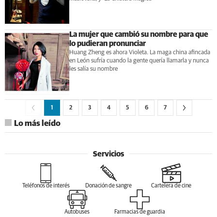
La mujer que cambió su nombre para que
lo pudieran pronunciar
Huang Zheng es ahora Violeta. La maga china afincada
en León sufría cuando la gente quería llamarla y nunca
les salía su nombre
1
2
3
4
5
6
7
Lo más leído
Servicios
Teléfonos de interés
Donación de sangre
Cartelera de cine
Autobuses
Farmacias de guardia