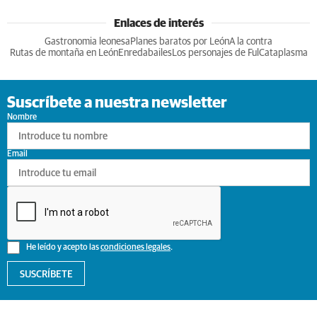
Enlaces de interés
Gastronomia leonesa
Planes baratos por León
A la contra
Rutas de montaña en León
Enredabailes
Los personajes de Ful
Cataplasma
Suscríbete a nuestra newsletter
Nombre
Email
He leído y acepto las
condiciones legales
.
SUSCRÍBETE