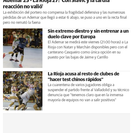
Ademar 25 - La Rioja 27: 'Con Slavic y la tardía
reacción no valió'
La exhibición del portero no compensa la fragilidad defensiva y las numerosas
pérdidas de un Ademar que llegó a estar 6 abajo, se puso a uno en la recta final
pero no remató la faena
Sin extremo diestro y sin entrenar a un
duelo clave por Europa
El Ademar se medirá este viernes (21:00 horas) a La
Rioja con Natan y Marchán disponibles pero con el
canterano Casqueiro como única opción en su
puesto por las bajas de Jaime y Carrillo
La Rioja acusa al resto de clubes de
"hacer test chinos rápidos"
La cuarentena de varios jugadores obliga a
suspender el partido frente al Valladolid y su técnico
denuncia que "tenemos claro que en la inmensa
mayoría de equipos no van a salir positivos"