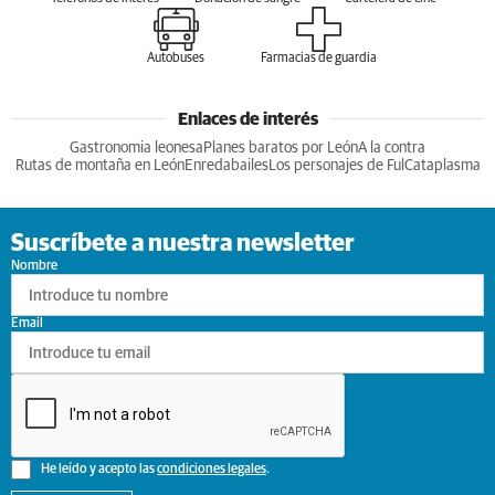
Autobuses
Farmacias de guardia
Enlaces de interés
Gastronomia leonesa
Planes baratos por León
A la contra
Rutas de montaña en León
Enredabailes
Los personajes de Ful
Cataplasma
Suscríbete a nuestra newsletter
Nombre
Email
He leído y acepto las
condiciones legales
.