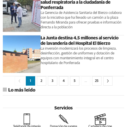
salud respiratoria a la ciudadanía de
Ponferrada
La Gerencia de Asistencia Sanitaria del Bierzo colabora
con la iniciativa que ha llevado un camión a la plaza
Fernando Miranda para ofrecer pruebas e información
directa a la población
La Junta destina 4,5 millones al servicio
de lavandería del Hospital El Bierzo
La inversión modernizará los procesos de limpieza,
desinfección, gestión de uniformes y dotación de
equipos con mantenimiento integral en el centro
hospitalario de Ponferrada
1
2
3
4
5
…
25
Lo más leído
Servicios
Teléfonos de interés
Donación de sangre
Cartelera de cine