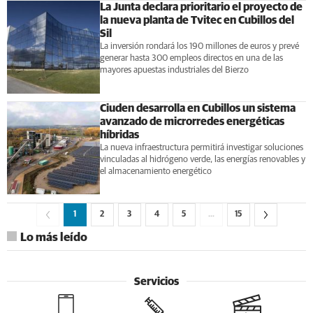
La Junta declara prioritario el proyecto de
la nueva planta de Tvitec en Cubillos del
Sil
La inversión rondará los 190 millones de euros y prevé
generar hasta 300 empleos directos en una de las
mayores apuestas industriales del Bierzo
Ciuden desarrolla en Cubillos un sistema
avanzado de microrredes energéticas
híbridas
La nueva infraestructura permitirá investigar soluciones
vinculadas al hidrógeno verde, las energías renovables y
el almacenamiento energético
1
2
3
4
5
…
15
Lo más leído
Servicios