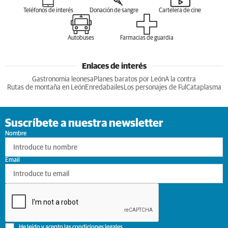
Teléfonos de interés
Donación de sangre
Cartelera de cine
Autobuses
Farmacias de guardia
Enlaces de interés
Gastronomia leonesa
Planes baratos por León
A la contra
Rutas de montaña en León
Enredabailes
Los personajes de Ful
Cataplasma
Suscríbete a nuestra newsletter
Nombre
Email
He leído y acepto las
condiciones legales
.