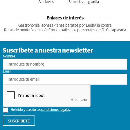
Autobuses
Farmacias de guardia
Enlaces de interés
Gastronomia leonesa
Planes baratos por León
A la contra
Rutas de montaña en León
Enredabailes
Los personajes de Ful
Cataplasma
Suscríbete a nuestra newsletter
Nombre
Email
He leído y acepto las
condiciones legales
.
SUSCRÍBETE