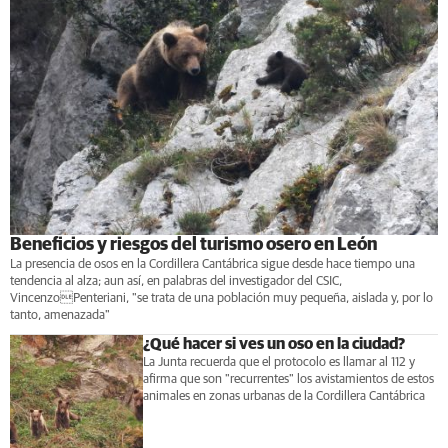
Beneficios y riesgos del turismo osero en León
La presencia de osos en la Cordillera Cantábrica sigue desde hace tiempo una
tendencia al alza; aun así, en palabras del investigador del CSIC,
VincenzoPenteriani, "se trata de una población muy pequeña, aislada y, por lo
tanto, amenazada"
¿Qué hacer si ves un oso en la ciudad?
La Junta recuerda que el protocolo es llamar al 112 y
afirma que son "recurrentes" los avistamientos de estos
animales en zonas urbanas de la Cordillera Cantábrica