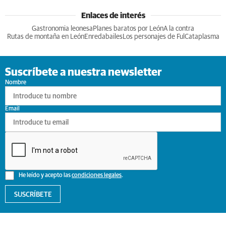
Enlaces de interés
Gastronomia leonesa
Planes baratos por León
A la contra
Rutas de montaña en León
Enredabailes
Los personajes de Ful
Cataplasma
Suscríbete a nuestra newsletter
Nombre
Email
He leído y acepto las
condiciones legales
.
SUSCRÍBETE