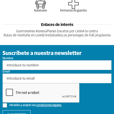
Autobuses
Farmacias de guardia
Enlaces de interés
Gastronomia leonesa
Planes baratos por León
A la contra
Rutas de montaña en León
Enredabailes
Los personajes de Ful
Cataplasma
Suscríbete a nuestra newsletter
Nombre
Email
He leído y acepto las
condiciones legales
.