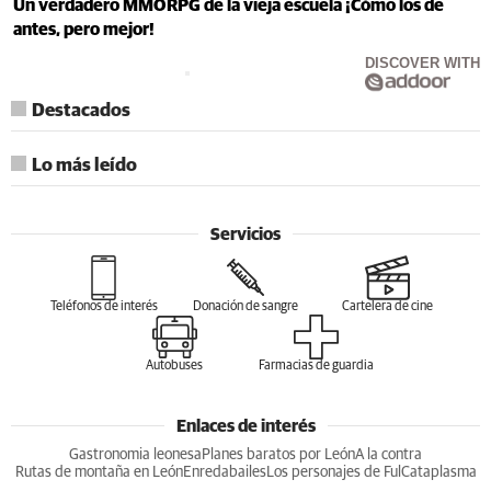
Un verdadero MMORPG de la vieja escuela ¡Cómo los de
antes, pero mejor!
DISCOVER WITH
Destacados
Lo más leído
Servicios
Teléfonos de interés
Donación de sangre
Cartelera de cine
Autobuses
Farmacias de guardia
Enlaces de interés
Gastronomia leonesa
Planes baratos por León
A la contra
Rutas de montaña en León
Enredabailes
Los personajes de Ful
Cataplasma