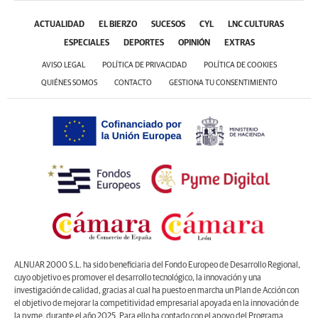
ACTUALIDAD
EL BIERZO
SUCESOS
CYL
LNC CULTURAS
ESPECIALES
DEPORTES
OPINIÓN
EXTRAS
AVISO LEGAL
POLÍTICA DE PRIVACIDAD
POLÍTICA DE COOKIES
QUIÉNES SOMOS
CONTACTO
GESTIONA TU CONSENTIMIENTO
ALNUAR 2000 S.L. ha sido beneficiaria del Fondo Europeo de Desarrollo Regional,
cuyo objetivo es promover el desarrollo tecnológico, la innovación y una
investigación de calidad, gracias al cual ha puesto en marcha un Plan de Acción con
el objetivo de mejorar la competitividad empresarial apoyada en la innovación de
la pyme, durante el año 2025. Para ello ha contado con el apoyo del Programa