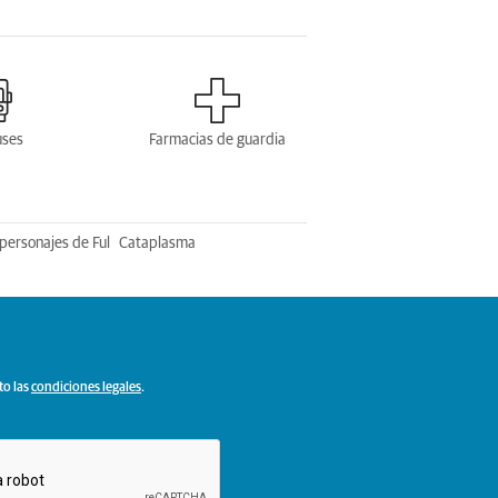
uses
Farmacias de guardia
personajes de Ful
Cataplasma
to las
condiciones legales
.