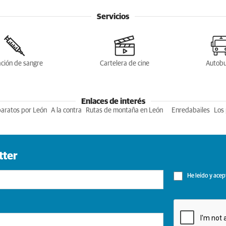
Servicios
ción de sangre
Cartelera de cine
Autob
Enlaces de interés
baratos por León
A la contra
Rutas de montaña en León
Enredabailes
Los 
tter
He leído y acep