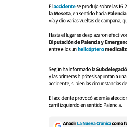
El
accidente
se produjo sobre las 16.
la Meseta
, en sentido hacia
Palencia
vía y dio varias vueltas de campana, 
Hasta el lugar se desplazaron efectivo
Diputación de Palencia y Emergenci
entre ellos un
helicóptero
medicali
Según ha informado la
Subdelegació
y las primeras hipótesis apuntan a u
accidente, si bien las circunstancias d
El accidente provocó además afecciones
carril izquierdo en sentido Palencia.
Añadir
La Nueva Crónica
como fu